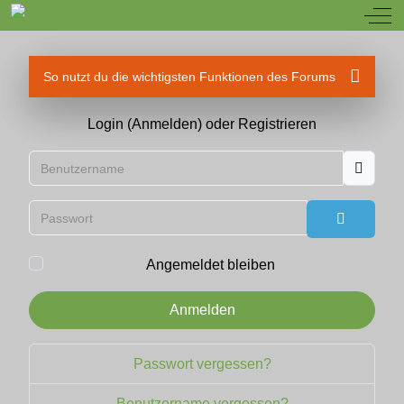
Off
So nutzt du die wichtigsten Funktionen des Forums
Login (Anmelden) oder Registrieren
Benutzername
Passwort
Passwort
Angemeldet bleiben
Anmelden
Passwort vergessen?
Benutzername vergessen?