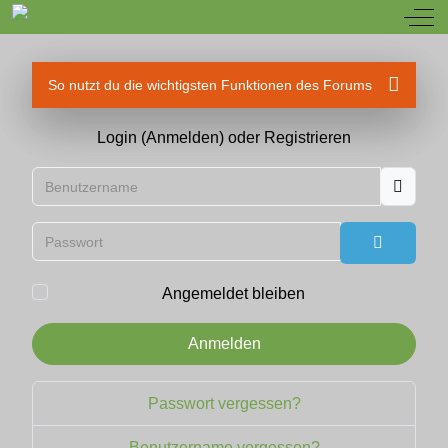
Off
So nutzt du die wichtigsten Funktionen des Forums
Login (Anmelden) oder Registrieren
Benutzername
Passwort
Passwort
Angemeldet bleiben
Anmelden
Passwort vergessen?
Benutzername vergessen?