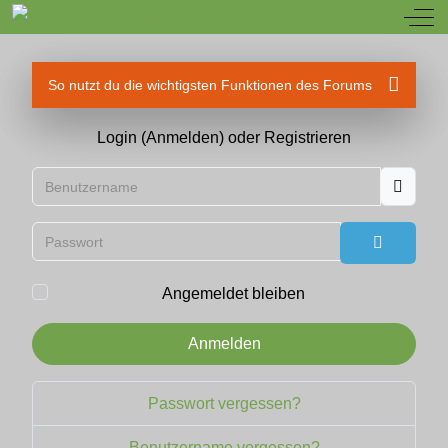
Off
So nutzt du die wichtigsten Funktionen des Forums
Login (Anmelden) oder Registrieren
Benutzername
Passwort
Passwort
Angemeldet bleiben
Anmelden
Passwort vergessen?
Benutzername vergessen?