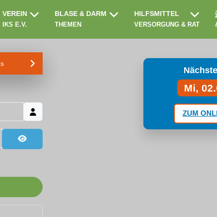
VEREIN
BLASE & DARM
HILFSMITTEL
IKS E.V.
THEMEN
VERSORGUNG & RAT
ms
Nächste
Mi, 02
ZUM ONL
Passwort anzeigen