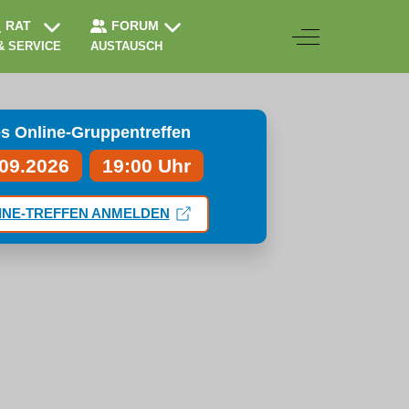
RAT
FORUM
Off-Canvas Togg
& SERVICE
AUSTAUSCH
s Online-Gruppentreffen
.09.2026
19:00 Uhr
INE-TREFFEN ANMELDEN