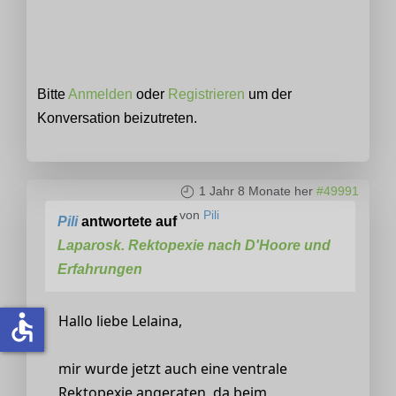
Bitte
Anmelden
oder
Registrieren
um der
Konversation beizutreten.
1 Jahr 8 Monate her
#49991
von
Pili
Pili
antwortete auf
Laparosk. Rektopexie nach D'Hoore und
Erfahrungen
accessible
Hallo liebe Lelaina,
mir wurde jetzt auch eine ventrale
Rektopexie angeraten, da beim