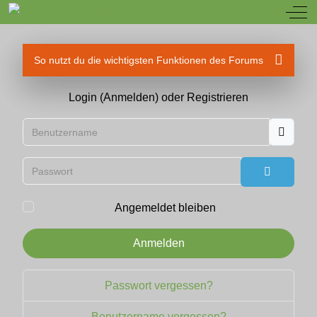
Off
So nutzt du die wichtigsten Funktionen des Forums
Login (Anmelden) oder Registrieren
Benutzername
Passwort
Passwort
Angemeldet bleiben
Anmelden
Passwort vergessen?
Benutzername vergessen?