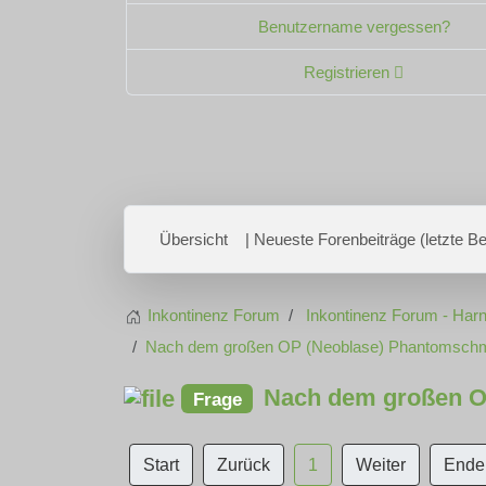
Benutzername vergessen?
Registrieren
Übersicht
| Neueste Forenbeiträge (letzte Bei
Inkontinenz Forum
Inkontinenz Forum - Harn
Nach dem großen OP (Neoblase) Phantomschm
Nach dem großen O
Frage
Start
Zurück
1
Weiter
Ende