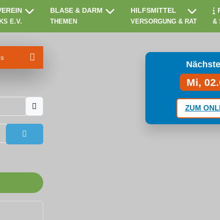
VEREIN
BLASE & DARM
HILFSMITTEL
KS E.V.
THEMEN
VERSORGUNG & RAT
&
ms
Nächste
Mi, 02
ZUM ONL
Passwort anzeigen