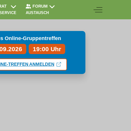
RAT
FORUM
Off-Canvas Togg
 SERVICE
AUSTAUSCH
s Online-Gruppentreffen
.09.2026
19:00 Uhr
INE-TREFFEN ANMELDEN