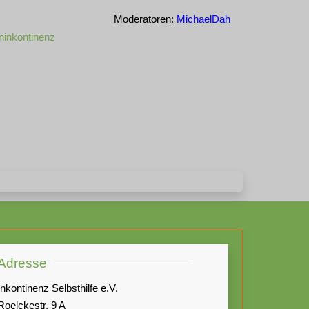
Moderatoren:
MichaelDah
ninkontinenz
Adresse
Inkontinenz Selbsthilfe e.V.
Roelckestr. 9 A