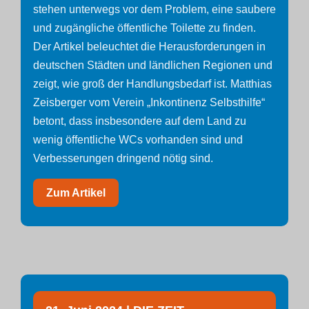
stehen unterwegs vor dem Problem, eine saubere
und zugängliche öffentliche Toilette zu finden.
Der Artikel beleuchtet die Herausforderungen in
deutschen Städten und ländlichen Regionen und
zeigt, wie groß der Handlungsbedarf ist. Matthias
Zeisberger vom Verein „Inkontinenz Selbsthilfe“
betont, dass insbesondere auf dem Land zu
wenig öffentliche WCs vorhanden sind und
Verbesserungen dringend nötig sind.
Zum Artikel