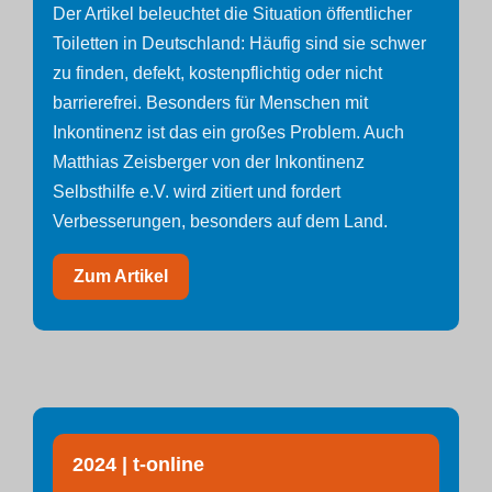
Der Artikel beleuchtet die Situation öffentlicher
Toiletten in Deutschland: Häufig sind sie schwer
zu finden, defekt, kostenpflichtig oder nicht
barrierefrei. Besonders für Menschen mit
Inkontinenz ist das ein großes Problem. Auch
Matthias Zeisberger von der Inkontinenz
Selbsthilfe e.V. wird zitiert und fordert
Verbesserungen, besonders auf dem Land.
Zum Artikel
2024 | t-online