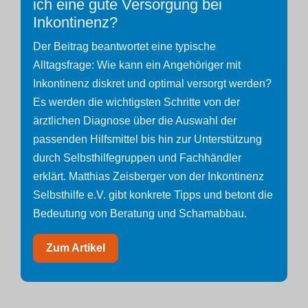
ich eine gute Versorgung bei
Inkontinenz?
Der Beitrag beantwortet eine typische
Alltagsfrage: Wie kann ein Angehöriger mit
Inkontinenz diskret und optimal versorgt werden?
Es werden die wichtigsten Schritte von der
ärztlichen Diagnose über die Auswahl der
passenden Hilfsmittel bis hin zur Unterstützung
durch Selbsthilfegruppen und Fachhändler
erklärt. Matthias Zeisberger von der Inkontinenz
Selbsthilfe e.V. gibt konkrete Tipps und betont die
Bedeutung von Beratung und Schamabbau.
Zum Artikel