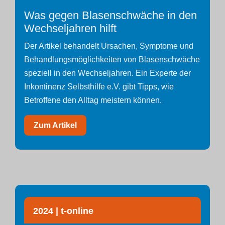
Was gegen Blasenschwäche in den
Wechseljahren hilft
Der Artikel behandelt Ursachen, Symptome und
Behandlungsmöglichkeiten von Blasenschwäche
speziell in den Wechseljahren. Ein Experte der
Inkontinenz Selbsthilfe e.V. gibt Tipps, wie
Betroffene den Alltag meistern können.
Zum Artikel
2024 | t-online