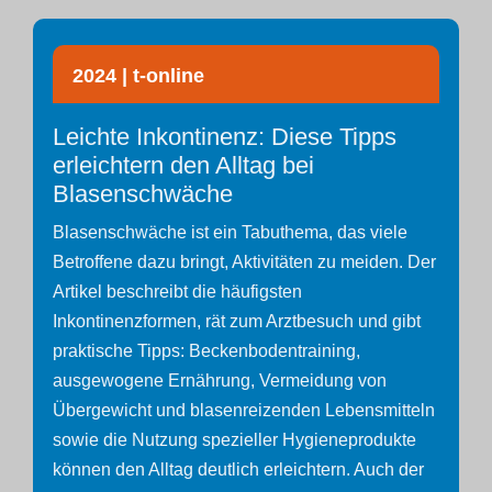
2024 | t-online
Leichte Inkontinenz: Diese Tipps
erleichtern den Alltag bei
Blasenschwäche
Blasenschwäche ist ein Tabuthema, das viele
Betroffene dazu bringt, Aktivitäten zu meiden. Der
Artikel beschreibt die häufigsten
Inkontinenzformen, rät zum Arztbesuch und gibt
praktische Tipps: Beckenbodentraining,
ausgewogene Ernährung, Vermeidung von
Übergewicht und blasenreizenden Lebensmitteln
sowie die Nutzung spezieller Hygieneprodukte
können den Alltag deutlich erleichtern. Auch der