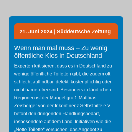
21. Juni 2024 | Süddeutsche Zeitung
Wenn man mal muss – Zu wenig
öffentliche Klos in Deutschland
Experten kritisieren, dass es in Deutschland zu
wenige öffentliche Toiletten gibt, die zudem oft
schlecht auffindbar, defekt, kostenpflichtig oder
nicht barrierefrei sind. Besonders in ländlichen
Regionen ist der Mangel groß. Matthias
Zeisberger von der Inkontinenz Selbsthilfe e.V.
betont den dringenden Handlungsbedarf,
insbesondere auf dem Land. Initiativen wie die
„Nette Toilette“ versuchen, das Angebot zu