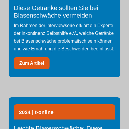
Diese Getränke sollten Sie bei
Blasenschwäche vermeiden
Im Rahmen der Interviewserie erklärt ein Experte
der Inkontinenz Selbsthilfe e.V., welche Getränke
bei Blasenschwäche problematisch sein können
und wie Ernährung die Beschwerden beeinflusst.
Zum Artikel
2024 | t-online
Leichte Blasenschwäche: Diese