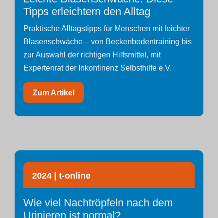
Tipps erleichtern den Alltag
Praktische Alltagstipps für Menschen mit leichter
Blasenschwäche – von Beckenbodentraining bis
zur Auswahl der richtigen Hilfsmittel, mit
Expertenrat der Inkontinenz Selbsthilfe e.V.
Zum Artikel
2024 | t-online
Wie viel Nachtröpfeln nach dem
Urinieren ist normal?