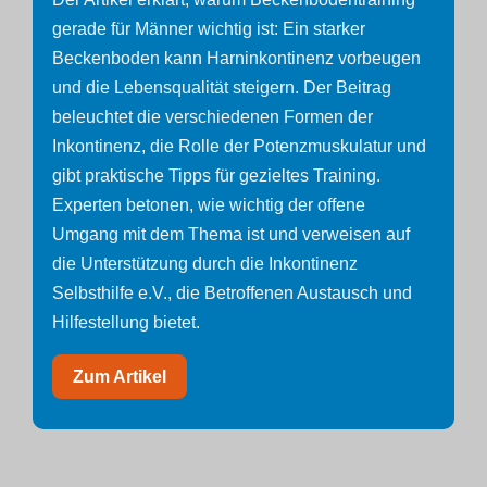
gerade für Männer wichtig ist: Ein starker
Beckenboden kann Harninkontinenz vorbeugen
und die Lebensqualität steigern. Der Beitrag
beleuchtet die verschiedenen Formen der
Inkontinenz, die Rolle der Potenzmuskulatur und
gibt praktische Tipps für gezieltes Training.
Experten betonen, wie wichtig der offene
Umgang mit dem Thema ist und verweisen auf
die Unterstützung durch die Inkontinenz
Selbsthilfe e.V., die Betroffenen Austausch und
Hilfestellung bietet.
Zum Artikel