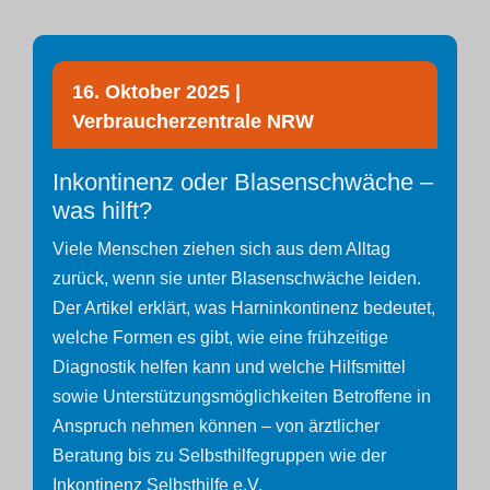
16. Oktober 2025 |
Verbraucherzentrale NRW
Inkontinenz oder Blasenschwäche –
was hilft?
Viele Menschen ziehen sich aus dem Alltag
zurück, wenn sie unter Blasenschwäche leiden.
Der Artikel erklärt, was Harninkontinenz bedeutet,
welche Formen es gibt, wie eine frühzeitige
Diagnostik helfen kann und welche Hilfsmittel
sowie Unterstützungsmöglichkeiten Betroffene in
Anspruch nehmen können – von ärztlicher
Beratung bis zu Selbsthilfegruppen wie der
Inkontinenz Selbsthilfe e.V.