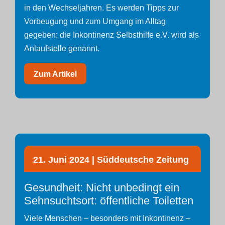
in den Wechseljahren. Es werden Tipps zur
Vorbeugung und zum Umgang im Alltag
gegeben; die Inkontinenz Selbsthilfe e.V. wird als
Anlaufstelle genannt.
Zum Artikel
21. Juni 2024 | Süddeutsche Zeitung
Gesundheit: Nicht unbedingt ein
Sehnsuchtsort: öffentliche Toiletten
Viele Menschen – besonders mit Inkontinenz –