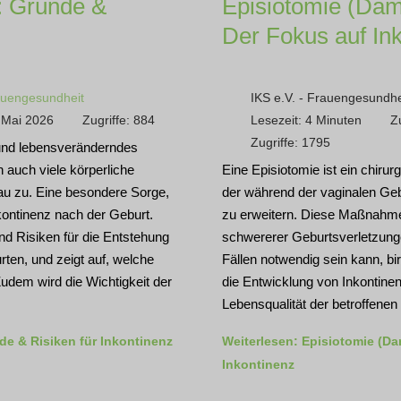
: Gründe &
Episiotomie (Dam
Der Fokus auf In
uengesundheit
IKS e.V. - Frauengesundhe
. Mai 2026
Zugriffe: 884
Lesezeit: 4 Minuten
Z
Zugriffe: 1795
 und lebensveränderndes
 auch viele körperliche
Eine Episiotomie ist ein chir
au zu. Eine besondere Sorge,
der während der vaginalen Ge
nkontinenz nach der Geburt.
zu erweitern. Diese Maßnahme 
nd Risiken für die Entstehung
schwererer Geburtsverletzunge
rten, und zeigt auf, welche
Fällen notwendig sein kann, bir
udem wird die Wichtigkeit der
die Entwicklung von Inkontinen
Lebensqualität der betroffene
e & Risiken für Inkontinenz
Weiterlesen: Episiotomie (Da
Inkontinenz