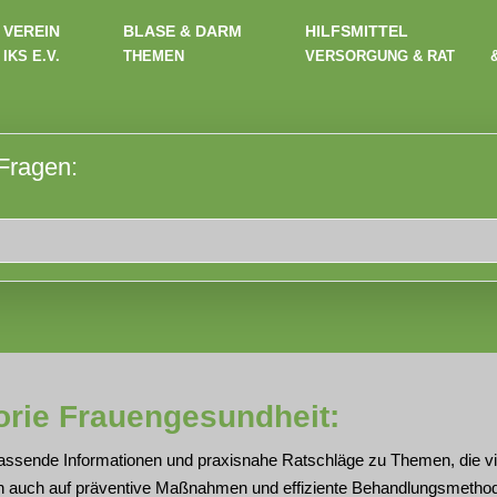
VEREIN
BLASE & DARM
HILFSMITTEL
IKS E.V.
THEMEN
VERSORGUNG & RAT
 Fragen:
orie Frauengesundheit:
assende Informationen und praxisnahe Ratschläge zu Themen, die viel
n auch auf präventive Maßnahmen und effiziente Behandlungsmethod