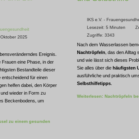
IKS e.V. - Frauengesundhe
Lesezeit: 5 Minuten
Z
uengesundheit
Zugriffe: 3343
0. Oktober 2025
Nach dem Wasserlassen beme
Nachtröpfeln
, das den Alltag
ebensveränderndes Ereignis.
und wie lässt sich dieses Prob
 Frauen eine Phase, in der
Sie alles über die
häufigsten 
htigsten Bestandteile dieser
ausführliche und praktisch u
 entscheidend für einen
Selbsthilfetipps
.
en helfen dabei, den Körper
 und wieder in Form zu
Weiterlesen: Nachtröpfeln be
 des Beckenbodens, um
ssel zu einem gesunden