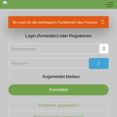
Off
So nutzt du die wichtigsten Funktionen des Forums
Login (Anmelden) oder Registrieren
Benutzername
Passwort
Passwort
Angemeldet bleiben
Anmelden
Passwort vergessen?
Benutzername vergessen?