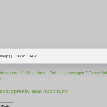
träge) |
Suche
AGB
inkontinenz - Stuhlinkontinenz - Entleerungsstörungen
Forum: Stuh
?
 enkropresis- was noch tun?
Ende