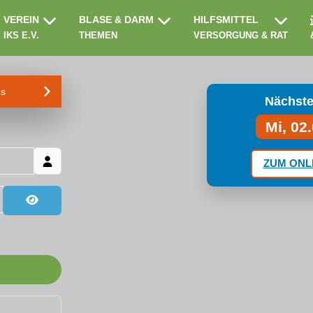
VEREIN
BLASE & DARM
HILFSMITTEL
IKS E.V.
THEMEN
VERSORGUNG & RAT
ms
Nächste
Mi, 02
ZUM ONL
Passwort anzeigen