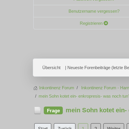
Benutzername vergessen?
Registrieren
Übersicht
| Neueste Forenbeiträge (letzte Bei
Inkontinenz Forum
Inkontinenz Forum - Harn
mein Sohn kotet ein- enkropresis- was noch tun
mein Sohn kotet ein-
Frage
Start
Zurück
1
2
Weiter