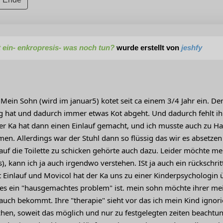
 ein- enkropresis- was noch tun?
wurde erstellt von
jeshfy
. Mein Sohn (wird im januar5) kotet seit ca einem 3/4 Jahr ein. Der
g hat und dadurch immer etwas Kot abgeht. Und dadurch fehlt ihm
Der Ka hat dann einen Einlauf gemacht, und ich musste auch zu 
n. Allerdings war der Stuhl dann so flüssig das wir es absetze
auf die Toilette zu schicken gehörte auch dazu. Leider möchte me
s), kann ich ja auch irgendwo verstehen. ISt ja auch ein rückschri
t Einlauf und Movicol hat der Ka uns zu einer Kinderpsychologin 
s ein "hausgemachtes problem" ist. mein sohn möchte ihrer m
 auch bekommt. Ihre "therapie" sieht vor das ich mein Kind ignorier
achen, soweit das möglich und nur zu festgelegten zeiten beachtu