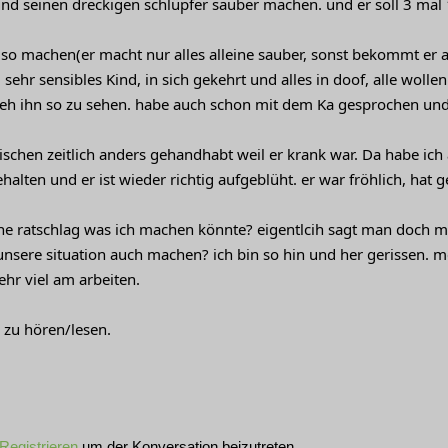
 seinen dreckigen schlüpfer sauber machen. und er soll 3 mal 10m
so machen(er macht nur alles alleine sauber, sonst bekommt er au
 sehr sensibles Kind, in sich gekehrt und alles in doof, alle wolle
weh ihn so zu sehen. habe auch schon mit dem Ka gesprochen und
ischen zeitlich anders gehandhabt weil er krank war. Da habe ic
halten und er ist wieder richtig aufgeblüht. er war fröhlich, hat 
ine ratschlag was ich machen könnte? eigentlcih sagt man doch ma
unsere situation auch machen? ich bin so hin und her gerissen. m
hr viel am arbeiten.
 zu hören/lesen.
Registrieren
um der Konversation beizutreten.