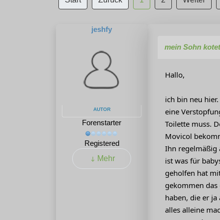
jeshfy
mein Sohn kotet
Hallo,
ich bin neu hier
AUTOR
eine Verstopfun
Forenstarter
Toilette muss. 
Movicol bekomme
Registered
Ihn regelmäßig 
Mehr
ist was für baby
geholfen hat mi
gekommen das e
haben, die er ja
alles alleine m