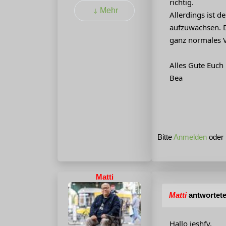
richtig.
Mehr
Allerdings ist d
aufzuwachsen. D
ganz normales V
Alles Gute Euch
Bea
Bitte
Anmelden
oder
Matti
Matti
antwortete
Hallo jeshfy,