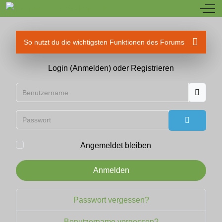
Off
So nutzt du die wichtigsten Funktionen des Forums
Login (Anmelden) oder Registrieren
Benutzername
Passwort
Passwort
Angemeldet bleiben
Anmelden
Passwort vergessen?
Benutzername vergessen?