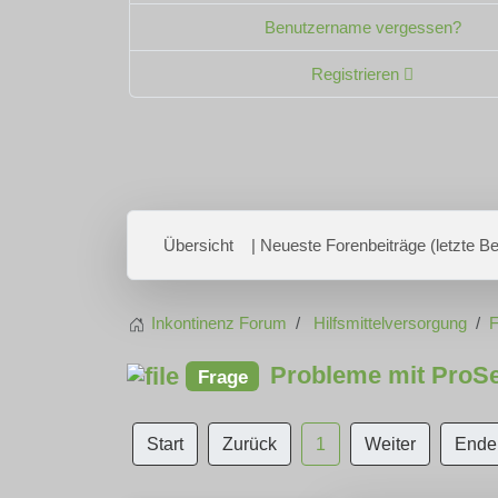
Benutzername vergessen?
Registrieren
Übersicht
| Neueste Forenbeiträge (letzte Bei
Inkontinenz Forum
Hilfsmittelversorgung
F
Probleme mit ProS
Frage
Start
Zurück
1
Weiter
Ende