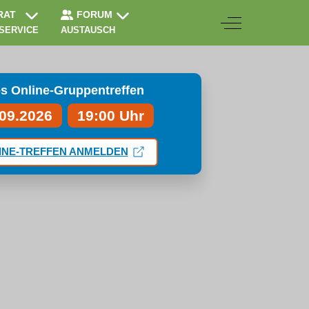
RAT
FORUM
Off-Canvas Togg
 SERVICE
AUSTAUSCH
s Online-Gruppentreffen
.09.2026
19:00 Uhr
INE-TREFFEN ANMELDEN