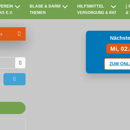
VEREIN
BLASE & DARM
HILFSMITTEL
KS E.V.
THEMEN
VERSORGUNG & RAT
&
ms
Nächste
Mi, 02
ZUM ONL
Passwort anzeigen