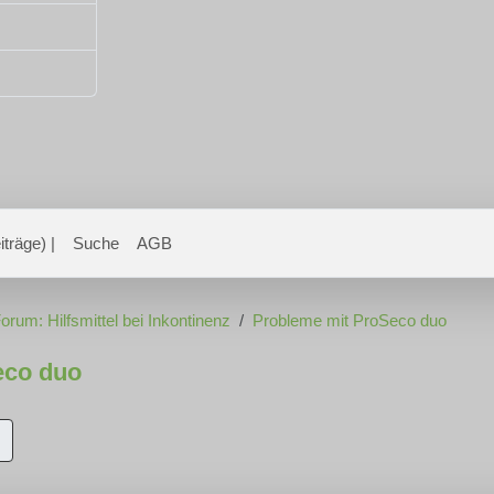
träge) |
Suche
AGB
orum: Hilfsmittel bei Inkontinenz
Probleme mit ProSeco duo
eco duo