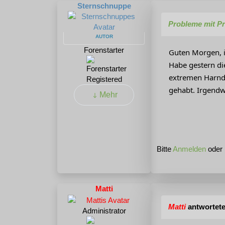
Sternschnuppe
Probleme mit P
AUTOR
Forenstarter
Guten Morgen, 
Habe gestern di
extremen Harndr
Registered
gehabt. Irgendw
Mehr
Bitte
Anmelden
oder
Matti
Matti
antwortete
Administrator