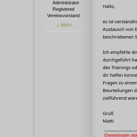
Hallo,
Registered
Vereinsvorstand
es ist verständl
Mehr
Austausch von E
beschriebenen 
Ich empfehle dir
durchgeführt ha
des Trainings od
dir helfen könn
Fragen zu einem
Beurteilungen d
zielführend wär
Gruß
Matti
Gemeinsam stark