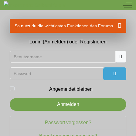
Off
So nutzt du die wichtigsten Funktionen des Forums
Login (Anmelden) oder Registrieren
Benutzername
Passwort
Passwort
Angemeldet bleiben
Anmelden
Passwort vergessen?
Benutzername vergessen?