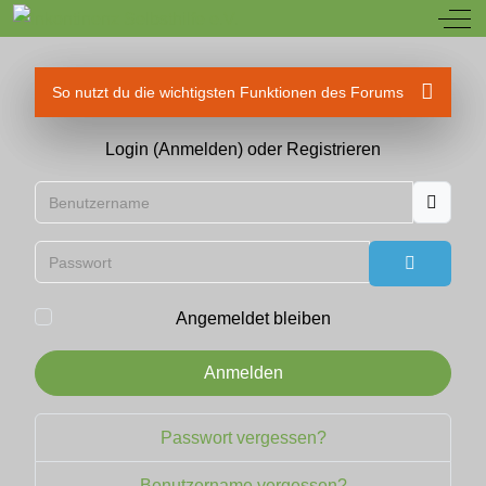
Off
So nutzt du die wichtigsten Funktionen des Forums
Login (Anmelden) oder Registrieren
Benutzername
Passwort
Passwort
Angemeldet bleiben
Anmelden
Passwort vergessen?
Benutzername vergessen?