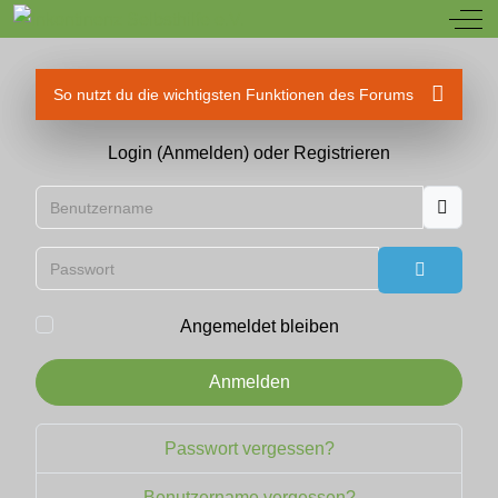
Off
So nutzt du die wichtigsten Funktionen des Forums
Login (Anmelden) oder Registrieren
Benutzername
Passwort
Passwort
Angemeldet bleiben
Anmelden
Passwort vergessen?
Benutzername vergessen?