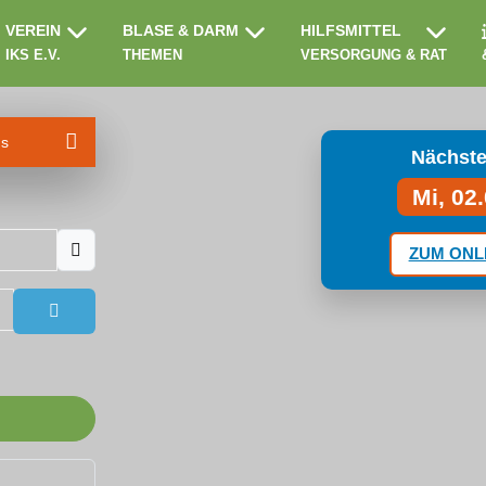
VEREIN
BLASE & DARM
HILFSMITTEL
IKS E.V.
THEMEN
VERSORGUNG & RAT
ms
Nächste
Mi, 02
ZUM ONL
Passwort anzeigen