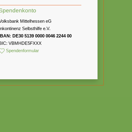
Spendenkonto
Volksbank Mittelhessen eG
Inkontinenz Selbsthilfe e.V.
IBAN: DE30 5139 0000 0046 2244 00
BIC: VBMHDE5FXXX
Spendenformular