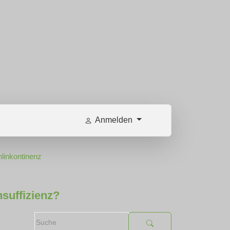
Anmelden
linkontinenz
suffizienz?