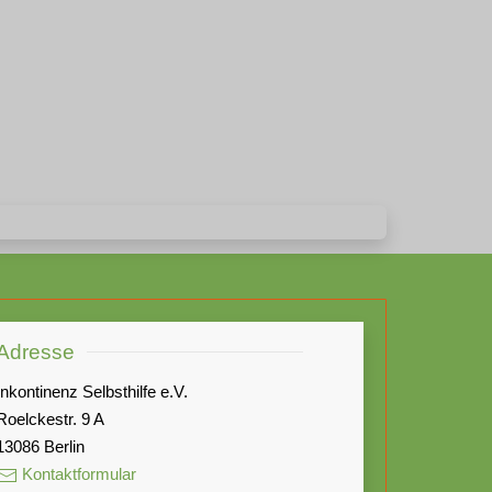
Adresse
Inkontinenz Selbsthilfe e.V.
Roelckestr. 9 A
13086 Berlin
Kontaktformular