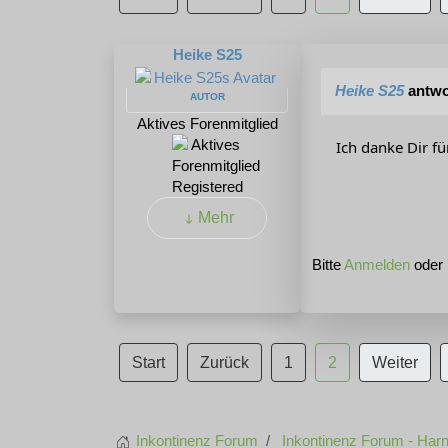
Heike S25
Heike S25
antwo
AUTOR
Aktives Forenmitglied
Ich danke Dir f
Registered
Mehr
Bitte
Anmelden
oder
Start
Zurück
1
2
Weiter
Inkontinenz Forum
Inkontinenz Forum - Harn