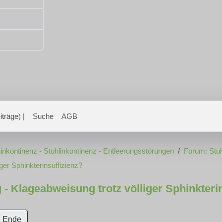
träge) |
Suche
AGB
inkontinenz - Stuhlinkontinenz - Entleerungsstörungen
Forum: Stuh
er Sphinkterinsuffizienz?
 Klageabweisung trotz völliger Sphinkterin
Ende