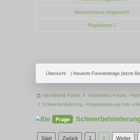
Benutzername vergessen?
Registrieren
Übersicht
| Neueste Forenbeiträge (letzte Bei
Inkontinenz Forum
Inkontinenz Forum - Harn
Schwerbehinderung - Klageabweisung trotz völlig
Schwerbehinderung -
Frage
Start
Zurück
1
2
Weiter