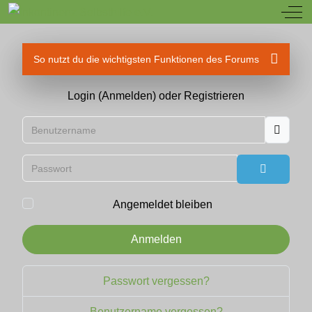
Off
So nutzt du die wichtigsten Funktionen des Forums
Login (Anmelden) oder Registrieren
Benutzername
Passwort
Passwort
Angemeldet bleiben
Anmelden
Passwort vergessen?
Benutzername vergessen?