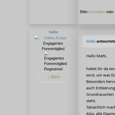
Bitte
Anmelden
oder
Vallie
Vallie
antwortet
Engagiertes
Forenmitglied
Hallo Matti,
hattet Ihr da ei
Registered
wird, um was fü
Mehr
Besonders hervor
auch Entleerung
Grundrauschen d
steht.
Tatsächlich mach
Also, alle Daum