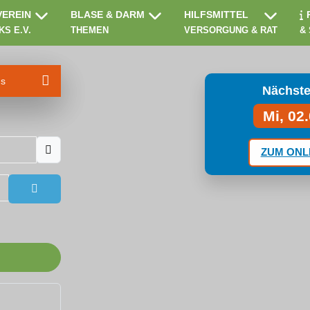
VEREIN
BLASE & DARM
HILFSMITTEL
KS E.V.
THEMEN
VERSORGUNG & RAT
&
ms
Nächste
Mi, 02
ZUM ONL
Passwort anzeigen