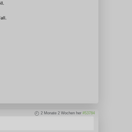
ll.
all.
2 Monate 2 Wochen her
#53784