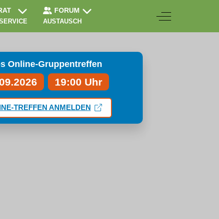
RAT
FORUM
Off-Canvas Togg
 SERVICE
AUSTAUSCH
s Online-Gruppentreffen
.09.2026
19:00 Uhr
INE-TREFFEN ANMELDEN