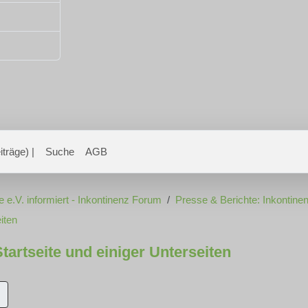
träge) |
Suche
AGB
e e.V. informiert - Inkontinenz Forum
Presse & Berichte: Inkontinen
iten
artseite und einiger Unterseiten