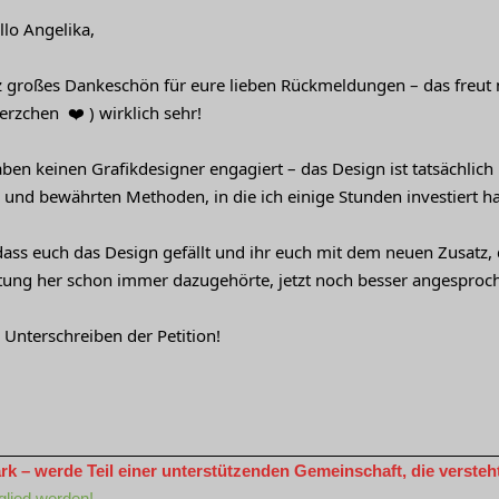
llo Angelika,
z großes Dankeschön für eure lieben Rückmeldungen – das freut
rzchen ❤️ ) wirklich sehr!
ben keinen Grafikdesigner engagiert – das Design ist tatsächlich
n und bewährten Methoden, in die ich einige Stunden investiert h
ass euch das Design gefällt und ihr euch mit dem neuen Zusatz, d
tung her schon immer dazugehörte, jetzt noch besser angesproch
 Unterschreiben der Petition!
 – werde Teil einer unterstützenden Gemeinschaft, die versteht 
glied werden!