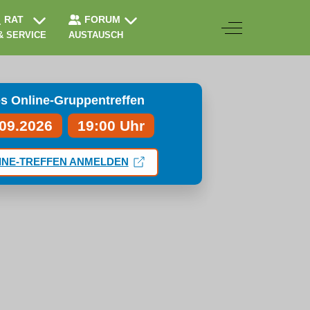
RAT
FORUM
Off-Canvas Togg
& SERVICE
AUSTAUSCH
s Online-Gruppentreffen
.09.2026
19:00 Uhr
INE-TREFFEN ANMELDEN