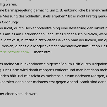
lig waren.
ine Darmspiegelung gemacht, um z. B. entzündliche Darmerkran
e Messung des Schließmuskels ergeben? Ist er nicht kräftig genu
in Ordnung?
ersucht, durch Beckenbodentraining eine Besserung der Inkonti
 Falls es am Beckenboden liegt, ist es sicher auch hilfreich, we
l defekt ist, hilft das nicht weiter. Da kann man versuchen, ihn o
Nerven, gibt es die Möglichkeit der Sakralvervenstimulation Das 
-selbsthilfe.com/
... inenz.html
ns meine Stuhlinkontinenz einigermaßen im Griff durch Irrigation
g. Der Darm wird damit morgens entleert und man hat dann meh
tunden hält. Bei mir reicht es meistens bis zum nächsten Morgen,
 passiert dann aber meistens erst gegen Abend. Somit sind dann 
cher einen Versuch wert.