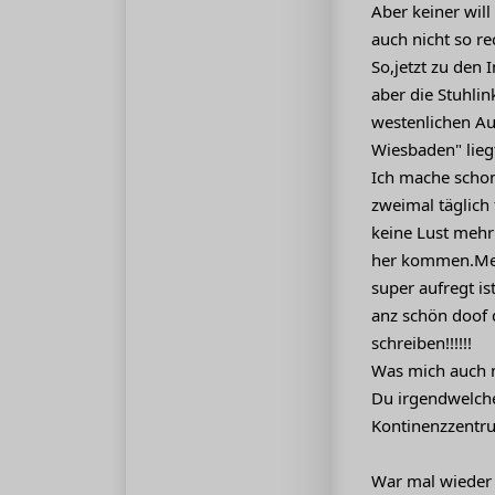
Aber keiner wil
auch nicht so re
So,jetzt zu den 
aber die Stuhli
westenlichen Au
Wiesbaden" liegt
Ich mache schon
zweimal täglich 
keine Lust mehr
her kommen.Mei
super aufregt is
anz schön doof 
schreiben!!!!!!
Was mich auch n
Du irgendwelch
Kontinenzzentr
War mal wieder 