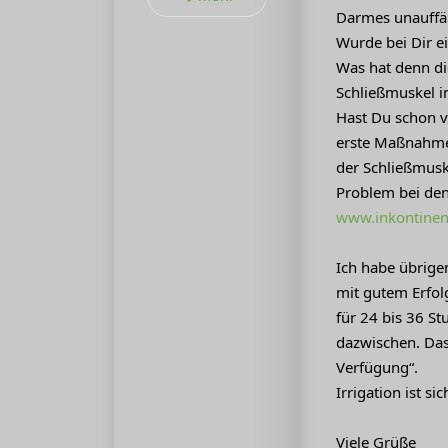
Darmes unauffäl
Wurde bei Dir e
Was hat denn di
Schließmuskel 
Hast Du schon v
erste Maßnahme.
der Schließmuske
Problem bei den 
www.inkontinenz
Ich habe übrige
mit gutem Erfol
für 24 bis 36 S
dazwischen. Das
Verfügung“.
Irrigation ist si
Viele Grüße