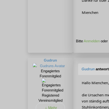
Danke für Euer 
Mienchen
Bitte
Anmelden
oder
Gudrun
Gudrun
antwort
Engagiertes
Forenmitglied
Hallo Mienchen,
die Ursachen me
Registered
Vereinsmitglied
von ständig auf
Stuhlinkontinen
Mehr