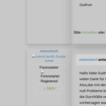
Gudrun
Bitte
Anmelden
oder
mienchen#
mienchen#
antw
AUTOR
Forenstarter
Hallo liebe Gud
vielen Dank für
Registered
Also,das mit de
Mehr
null Probleme b
die Durchfälle 
vorhersagen wan