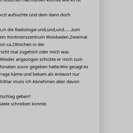
 Arzt aufsuchte und dem dann doch
n die Radiologie und,und,und......zum
närem Kontinenzzentrum Wiesbaden.Zweimal
 von ca.2Wochen in der
nicht mal zugehört oder mich was
el.Wieder angezogen schickte er mich zum
onaten zuvor gegeben hatte.Wie gesagt:es
n Frage käme und bekam als Antwort nur
ock!Klar muss ich Abnehmen aber davon
atschlag geben?
Seele schreiben konnte.