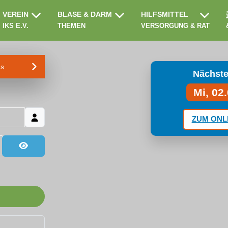
VEREIN
BLASE & DARM
HILFSMITTEL
IKS E.V.
THEMEN
VERSORGUNG & RAT
ms
Nächste
Mi, 02
ZUM ONL
Passwort anzeigen