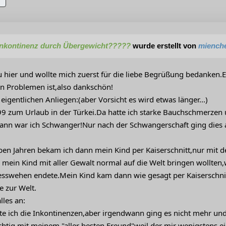
inkontinenz durch Übergewicht?????
wurde erstellt von
miench
u hier und wollte mich zuerst für die liebe Begrüßung bedanken.E
en Problemen ist,also dankschön!
gentlichen Anliegen:(aber Vorsicht es wird etwas länger...)
99 zum Urlaub in der Türkei.Da hatte ich starke Bauchschmerze
dann war ich Schwanger!Nur nach der Schwangerschaft ging dies a
ben Jahren bekam ich dann mein Kind per Kaiserschnitt,nur mit 
mein Kind mit aller Gewalt normal auf die Welt bringen wollten,
esswehen endete.Mein Kind kam dann wie gesagt per Kaiserschn
 zur Welt.
lles an:
te ich die Inkontinenzen,aber irgendwann ging es nicht mehr un
chtig mit meinem "aller besten Freund"weil der mir wenigstens ei