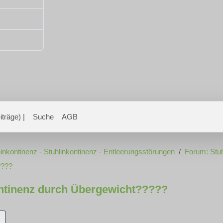
träge) |
Suche
AGB
inkontinenz - Stuhlinkontinenz - Entleerungsstörungen
Forum: Stuh
????
ntinenz durch Übergewicht?????