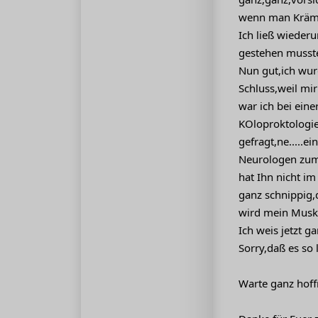
wenn man Krämp
Ich ließ wieder
gestehen musste 
Nun gut,ich wur
Schluss,weil mi
war ich bei ein
KOloproktologie
gefragt,ne.....e
Neurologen zum
hat Ihn nicht i
ganz schnippig,
wird mein Muske
Ich weis jetzt 
Sorry,daß es so 
Warte ganz hoff