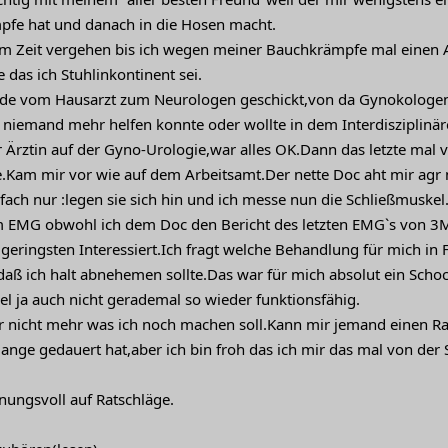
fe hat und danach in die Hosen macht.
um Zeit vergehen bis ich wegen meiner Bauchkrämpfe mal einen
das ich Stuhlinkontinent sei.
de vom Hausarzt zum Neurologen geschickt,von da Gynokologen,i
r niemand mehr helfen konnte oder wollte in dem Interdiszipli
er Ärztin auf der Gyno-Urologie,war alles OK.Dann das letzte mal
.Kam mir vor wie auf dem Arbeitsamt.Der nette Doc aht mir agr 
infach nur :legen sie sich hin und ich messe nun die Schließmusk
 EMG obwohl ich dem Doc den Bericht des letzten EMG`s von 3M
m geringsten Interessiert.Ich fragt welche Behandlung für mich i
daß ich halt abnehemen sollte.Das war für mich absolut ein Sch
l ja auch nicht gerademal so wieder funktionsfähig.
gar nicht mehr was ich noch machen soll.Kann mir jemand einen R
lange gedauert hat,aber ich bin froh das ich mir das mal von der 
nungsvoll auf Ratschläge.