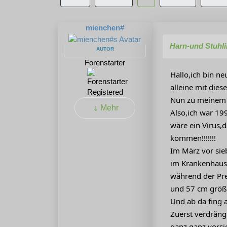
mienchen#
Harn-und Stuhl
AUTOR
Forenstarter
Hallo,ich bin ne
alleine mit dies
Registered
Nun zu meinem ei
Mehr
Also,ich war 19
wäre ein Virus,
kommen!!!!!!!
Im März vor sie
im Krankenhaus 
während der Pr
und 57 cm größe
Und ab da fing a
Zuerst verdräng
ganz,ganz,vorsi