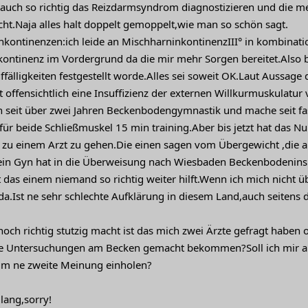
l auch so richtig das Reizdarmsyndrom diagnostizieren und die
cht.Naja alles halt doppelt gemoppelt,wie man so schön sagt.
Inkontinenzen:ich leide an MischharninkontinenzIII° in kombinatio
nkontinenz im Vordergrund da die mir mehr Sorgen bereitet.Also
ffälligkeiten festgestellt worde.Alles sei soweit OK.Laut Aussag
 offensichtlich eine Insuffizienz der externen Willkurmuskulatur v
 seit über zwei Jahren Beckenbodengymnastik und mache seit fas
für beide Schließmuskel 15 min training.Aber bis jetzt hat das N
 zu einem Arzt zu gehen.Die einen sagen vom Übergewicht ,die 
n Gyn hat in die Überweisung nach Wiesbaden Beckenbodeninsuf
t das einem niemand so richtig weiter hilft.Wenn ich mich nicht 
da.Ist ne sehr schlechte Aufklärung in diesem Land,auch seitens 
och richtig stutzig macht ist das mich zwei Ärzte gefragt haben
e Untersuchungen am Becken gemacht bekommen?Soll ich mir a
um ne zweite Meinung einholen?
lang,sorry!