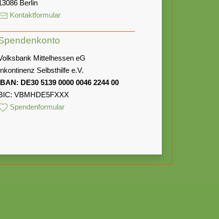
13086 Berlin
Kontaktformular
Spendenkonto
Volksbank Mittelhessen eG
Inkontinenz Selbsthilfe e.V.
IBAN: DE30 5139 0000 0046 2244 00
BIC: VBMHDE5FXXX
Spendenformular