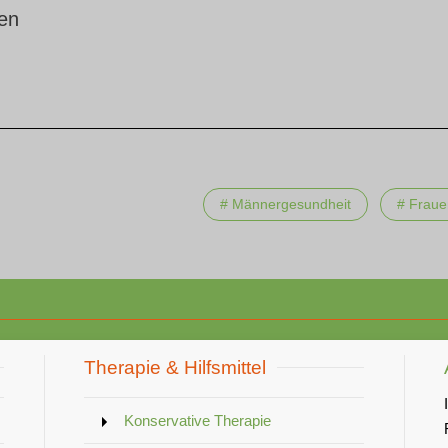
en
# Männergesundheit
# Fraue
Therapie & Hilfsmittel
Konservative Therapie