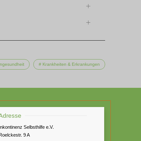
ngesundheit
# Krankheiten & Erkrankungen
Adresse
Inkontinenz Selbsthilfe e.V.
Roelckestr. 9 A