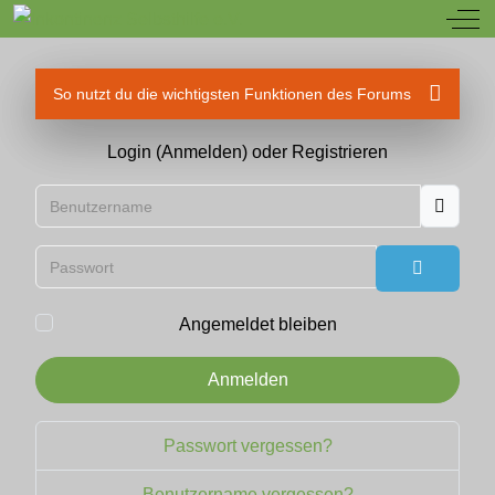
Off
So nutzt du die wichtigsten Funktionen des Forums
Login (Anmelden) oder Registrieren
Benutzername
Passwort
Passwort
Angemeldet bleiben
Anmelden
Passwort vergessen?
Benutzername vergessen?