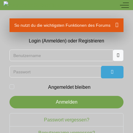
Off
So nutzt du die wichtigsten Funktionen des Forums
Login (Anmelden) oder Registrieren
Benutzername
Passwort
Passwort
Angemeldet bleiben
Anmelden
Passwort vergessen?
Benutzername vergessen?