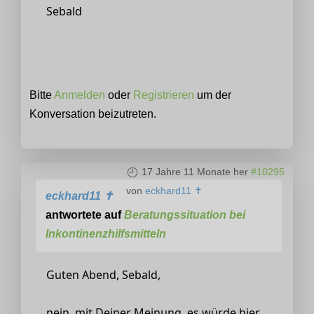
Sebald
Bitte
Anmelden
oder
Registrieren
um der
Konversation beizutreten.
17 Jahre 11 Monate her
#10295
von
eckhard11 ✝
eckhard11 ✝
antwortete auf
Beratungssituation bei
Inkontinenzhilfsmitteln
Guten Abend, Sebald,
nein, mit Deiner Meinung, es würde hier