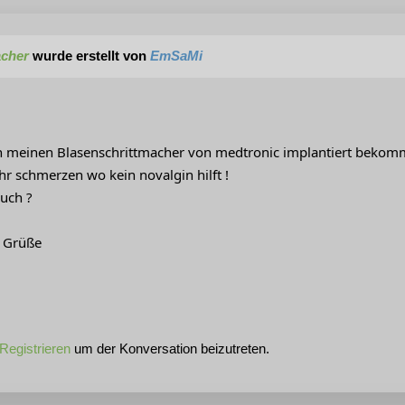
acher
wurde erstellt von
EmSaMi
n meinen Blasenschrittmacher von medtronic implantiert bekom
hr schmerzen wo kein novalgin hilft !
euch ?
e Grüße
Registrieren
um der Konversation beizutreten.