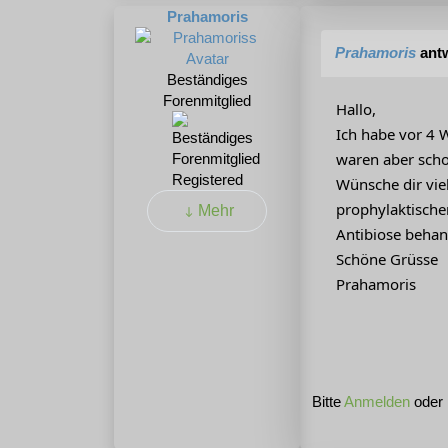
Prahamoris
Prahamoris
antw
Beständiges
Forenmitglied
Hallo,
Ich habe vor 4 
waren aber scho
Registered
Wünsche dir viel
prophylaktisch
Mehr
Antibiose behan
Schöne Grüsse
Prahamoris
Bitte
Anmelden
oder