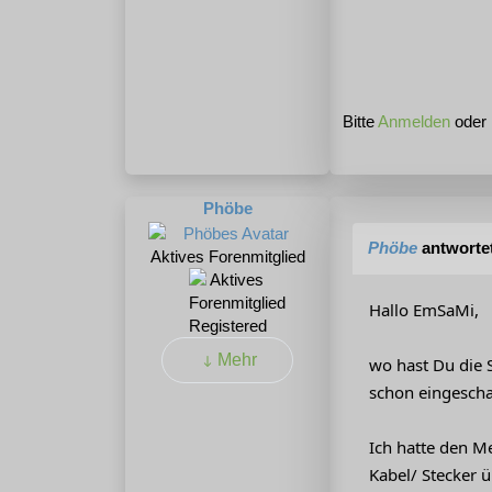
Bitte
Anmelden
oder
Phöbe
Phöbe
antworte
Aktives Forenmitglied
Hallo EmSaMi,
Registered
Mehr
wo hast Du die S
schon eingeschalt
Ich hatte den M
Kabel/ Stecker 