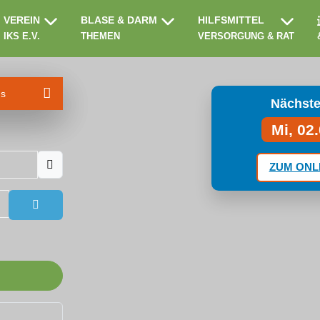
VEREIN
BLASE & DARM
HILFSMITTEL
IKS E.V.
THEMEN
VERSORGUNG & RAT
ms
Nächste
Mi, 02
ZUM ONL
Passwort anzeigen