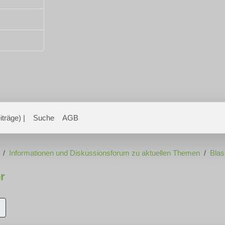
träge) |
Suche
AGB
Informationen und Diskussionsforum zu aktuellen Themen
Blas
r