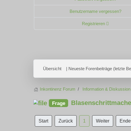
Benutzername vergessen?
Registrieren
Übersicht
| Neueste Forenbeiträge (letzte Bei
Inkontinenz Forum
Information & Diskussion
Blasenschrittmache
Frage
Start
Zurück
1
Weiter
Ende