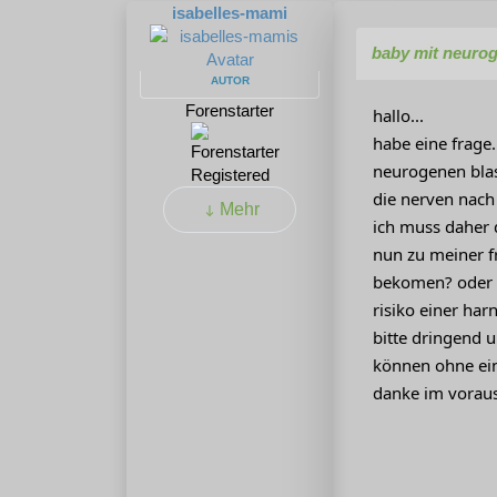
isabelles-mami
baby mit neurog
AUTOR
Forenstarter
hallo...
habe eine frage.
neurogenen blase
Registered
die nerven nach
Mehr
ich muss daher 
nun zu meiner f
bekomen? oder g
risiko einer har
bitte dringend 
können ohne ei
danke im voraus