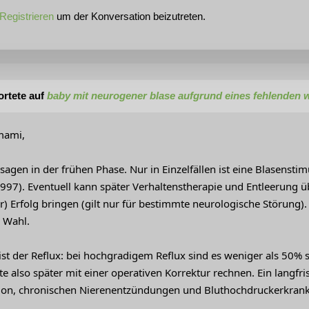
Registrieren
um der Konversation beizutreten.
rtete auf
baby mit neurogener blase aufgrund eines fehlenden w
-mami,
agen in der frühen Phase. Nur in Einzelfällen ist eine Blasenstim
97). Eventuell kann später Verhaltenstherapie und Entleerung üb
 Erfolg bringen (gilt nur für bestimmte neurologische Störung). 
r Wahl.
ist der Reflux: bei hochgradigem Reflux sind es weniger als 50%
te also später mit einer operativen Korrektur rechnen. Ein langfr
tion, chronischen Nierenentzündungen und Bluthochdruckerkran