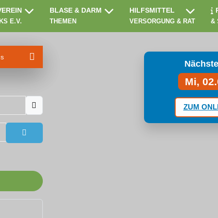
VEREIN
BLASE & DARM
HILFSMITTEL
KS E.V.
THEMEN
VERSORGUNG & RAT
&
ms
Nächste
Mi, 02
ZUM ONL
Passwort anzeigen