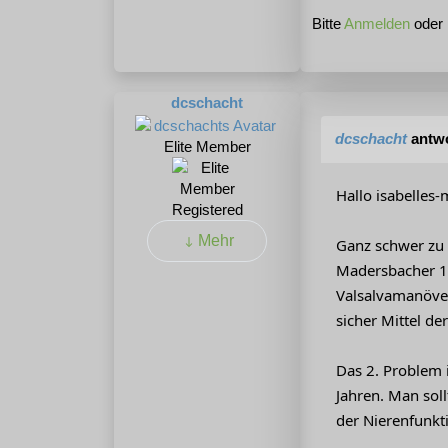
Bitte
Anmelden
oder
dcschacht
dcschacht
antwo
Elite Member
Hallo isabelles
Registered
Mehr
Ganz schwer zu s
Madersbacher 19
Valsalvamanöver)
sicher Mittel de
Das 2. Problem 
Jahren. Man soll
der Nierenfunk