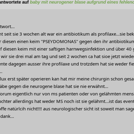
ntwortete auf
baby mit neurogener blase aufgrund eines fehlen
twort...
 seit sie 3 wochen alt war ein antibiotikum als profilaxe...sie b
 diesen einen keim "PSEYDOMONAS" gegen den ihr antibiotikum ni
uf diesen keim mit einer saftigen harnwegsinfektion und über 40 g
wir sie drei mal am tag und seit 2 wochen ca hat sioe jetzt wied
te dagegen ausser ihre profilaxe und trotzdem hat sie weder f
..
lux erst später operieren kan hat mir meine chirurgin schon gesa
äbe gegen die neurogene blase hat sie nie erwähnt...
 forum eigentlich nur von ms patienten oder von gelähmten mens
chter allerdings hat weder MS noch ist sie gelähmt...ist das even
e natürlcih nicht!!!! aus neurologischer sicht ist soweit man sagen
dank...