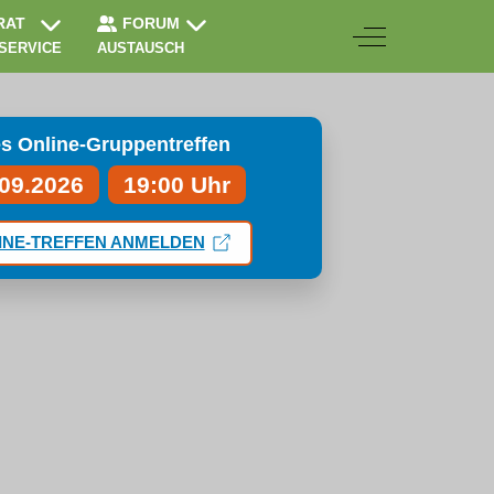
RAT
FORUM
Off-Canvas Togg
 SERVICE
AUSTAUSCH
s Online-Gruppentreffen
.09.2026
19:00 Uhr
INE-TREFFEN ANMELDEN