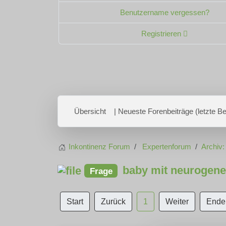
Benutzername vergessen?
Registrieren
Übersicht
| Neueste Forenbeiträge (letzte Bei
Inkontinenz Forum
Expertenforum
Archiv:
baby mit neurogener
Frage
Start
Zurück
1
Weiter
Ende