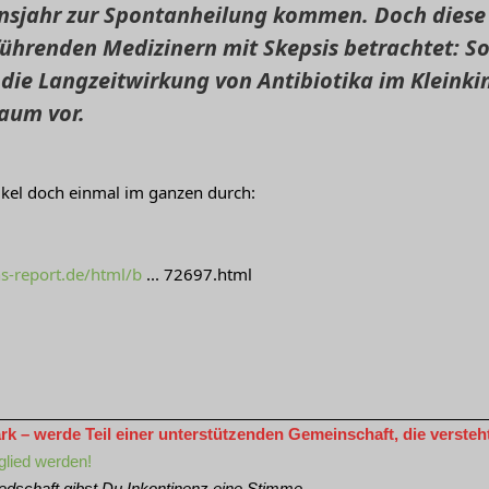
nsjahr zur Spontanheilung kommen. Doch diese 
führenden Medizinern mit Skepsis betrachtet: So 
 die Langzeitwirkung von Antibiotika im Kleinki
raum vor.
tikel doch einmal im ganzen durch:
s-report.de/html/b
... 72697.html
 – werde Teil einer unterstützenden Gemeinschaft, die versteht 
glied werden!
iedschaft gibst Du Inkontinenz eine Stimme.