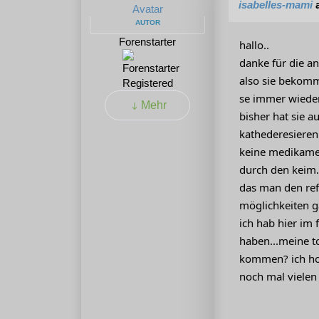
isabelles-mami
a
AUTOR
Forenstarter
hallo..
danke für die an
also sie bekommt
Registered
se immer wieder
Mehr
bisher hat sie a
kathederesieren 
keine medikamen
durch den keim.
das man den ref
möglichkeiten g
ich hab hier im
haben...meine to
kommen? ich hoff
noch mal vielen 