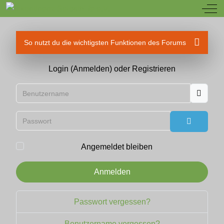
Off
So nutzt du die wichtigsten Funktionen des Forums
Login (Anmelden) oder Registrieren
Benutzername
Passwort
Passwort
Angemeldet bleiben
Anmelden
Passwort vergessen?
Benutzername vergessen?