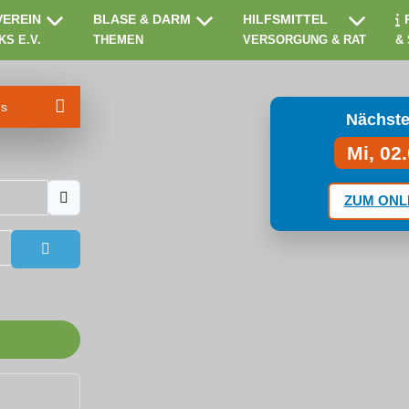
VEREIN
BLASE & DARM
HILFSMITTEL
KS E.V.
THEMEN
VERSORGUNG & RAT
&
ms
Nächste
Mi, 02
ZUM ONL
Passwort anzeigen