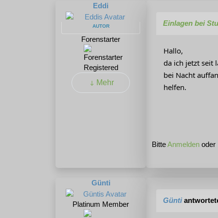
Eddi
Einlagen bei St
AUTOR
Forenstarter
Hallo,
da ich jetzt sei
Registered
bei Nacht auffa
Mehr
helfen.
Bitte
Anmelden
oder
Günti
Günti
antwortet
Platinum Member