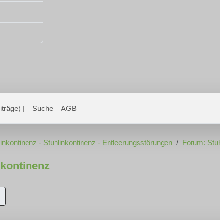
träge) |
Suche
AGB
inkontinenz - Stuhlinkontinenz - Entleerungsstörungen
Forum: Stuh
nkontinenz