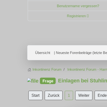
Benutzername vergessen?
Registrieren
Übersicht
| Neueste Forenbeiträge (letzte Bei
Inkontinenz Forum
Inkontinenz Forum - Harn
Einlagen bei Stuhli
Frage
Start
Zurück
1
Weiter
Ende