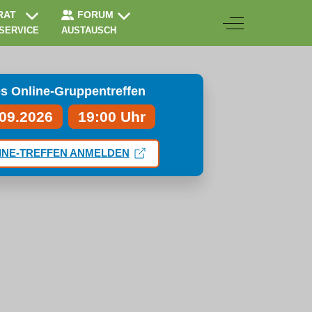
RAT
FORUM
Off-Canvas Togg
 SERVICE
AUSTAUSCH
s Online-Gruppentreffen
.09.2026
19:00 Uhr
INE-TREFFEN ANMELDEN