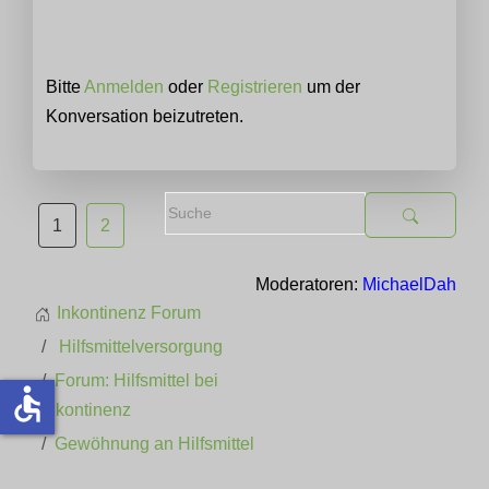
Bitte
Anmelden
oder
Registrieren
um der
Konversation beizutreten.
1
2
Moderatoren:
MichaelDah
Inkontinenz Forum
Hilfsmittelversorgung
Forum: Hilfsmittel bei
accessible
Inkontinenz
Gewöhnung an Hilfsmittel