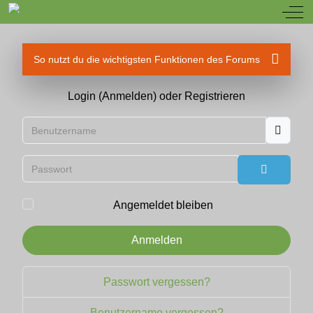
Off
So nutzt du die wichtigsten Funktionen des Forums
Login (Anmelden) oder Registrieren
Benutzername
Passwort
Passwort
Angemeldet bleiben
Anmelden
Passwort vergessen?
Benutzername vergessen?