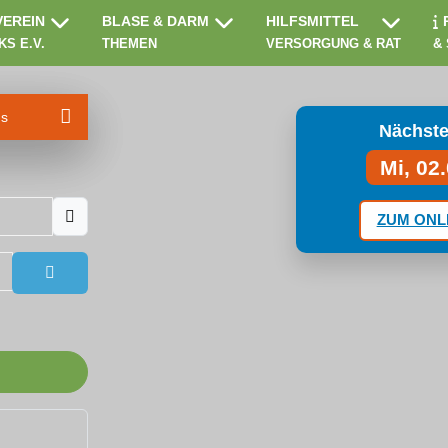
VEREIN
BLASE & DARM
HILFSMITTEL
KS E.V.
THEMEN
VERSORGUNG & RAT
&
ms
Nächste
Mi, 02
ZUM ONL
Passwort anzeigen