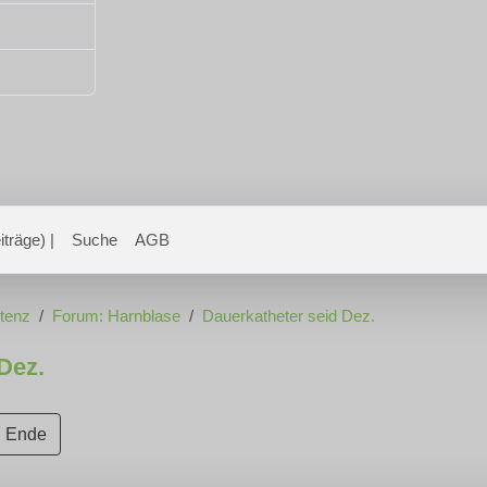
träge) |
Suche
AGB
otenz
Forum: Harnblase
Dauerkatheter seid Dez.
Dez.
Ende