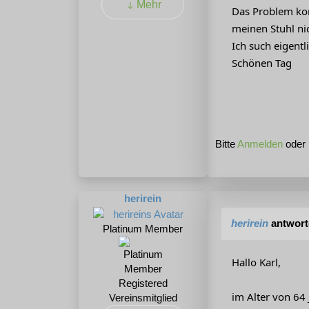
Mehr
Das Problem kom
meinen Stuhl ni
Ich such eigent
Schönen Tag
Bitte
Anmelden
oder
herirein
herirein
antwort
Platinum Member
Hallo Karl,
Registered
im Alter von 64
Vereinsmitglied