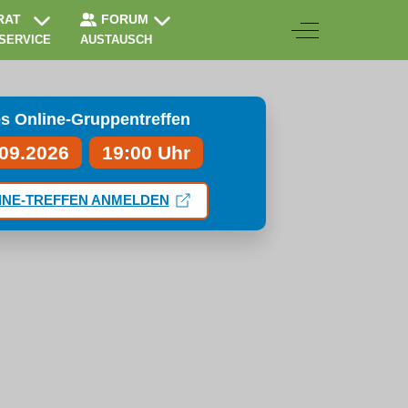
RAT
FORUM
Off-Canvas Togg
 SERVICE
AUSTAUSCH
s Online-Gruppentreffen
.09.2026
19:00 Uhr
INE-TREFFEN ANMELDEN