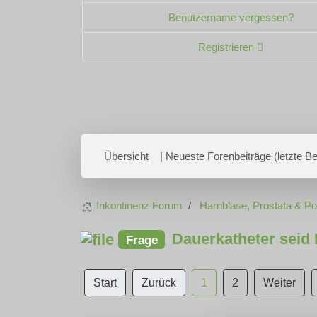
Benutzername vergessen?
Registrieren
Übersicht
| Neueste Forenbeiträge (letzte Bei
Inkontinenz Forum
Harnblase, Prostata & P
Dauerkatheter seid 
Frage
Start
Zurück
1
2
Weiter