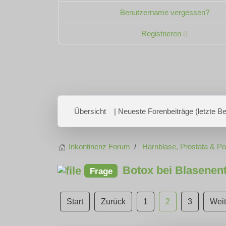
Benutzername vergessen?
Registrieren
Übersicht
| Neueste Forenbeiträge (letzte Bei
Inkontinenz Forum
Harnblase, Prostata & P
Botox bei Blasenen
Frage
Start
Zurück
1
2
3
Weit