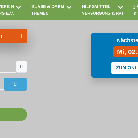
VEREIN
BLASE & DARM
HILFSMITTEL
KS E.V.
THEMEN
VERSORGUNG & RAT
&
ms
Nächste
Mi, 02
ZUM ONL
Passwort anzeigen