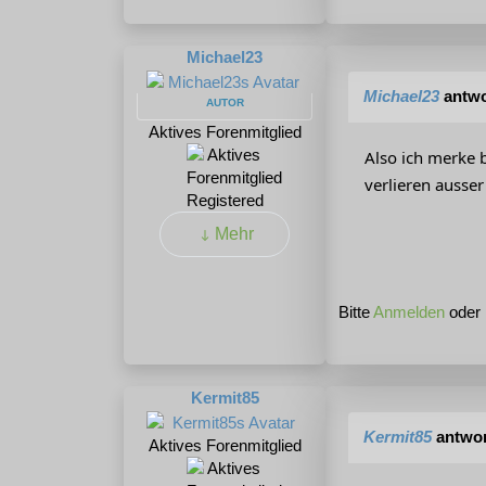
Michael23
Michael23
antwo
AUTOR
Aktives Forenmitglied
Also ich merke b
verlieren ausse
Registered
Mehr
Bitte
Anmelden
oder
Kermit85
Kermit85
antwor
Aktives Forenmitglied