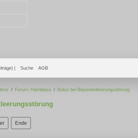
träge) |
Suche
AGB
otenz
Forum: Harnblase
Botox bei Blasenentleerungsstörung
tleerungsstörung
er
Ende