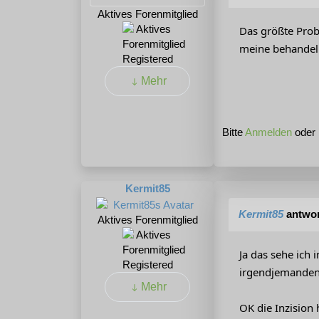
Aktives Forenmitglied
Das größte Probl
meine behandelnd
Registered
Mehr
Bitte
Anmelden
oder
Kermit85
Kermit85
antwor
Aktives Forenmitglied
Ja das sehe ich
Registered
irgendjemanden a
Mehr
OK die Inzision 