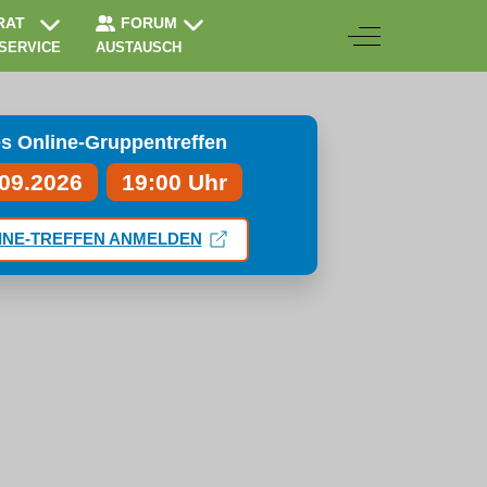
RAT
FORUM
Off-Canvas Togg
 SERVICE
AUSTAUSCH
s Online-Gruppentreffen
.09.2026
19:00 Uhr
INE-TREFFEN ANMELDEN