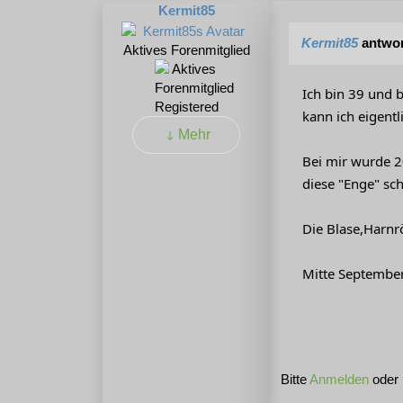
Kermit85
Kermit85
antwor
Aktives Forenmitglied
Ich bin 39 und 
Registered
kann ich eigentl
Mehr
Bei mir wurde 2
diese "Enge" sc
Die Blase,Harnröh
Mitte September
Bitte
Anmelden
oder