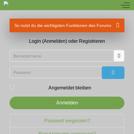
Off
So nutzt du die wichtigsten Funktionen des Forums
Login (Anmelden) oder Registrieren
Benutzername
Passwort
Passwort
Angemeldet bleiben
Anmelden
Passwort vergessen?
Benutzername vergessen?