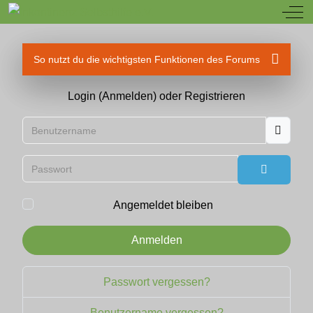
Off
So nutzt du die wichtigsten Funktionen des Forums
Login (Anmelden) oder Registrieren
Benutzername
Passwort
Passwort
Angemeldet bleiben
Anmelden
Passwort vergessen?
Benutzername vergessen?