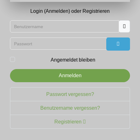
Login (Anmelden) oder Registrieren
Benutzername
Passwort
Passwort
Angemeldet bleiben
Anmelden
Passwort vergessen?
Benutzername vergessen?
Registrieren