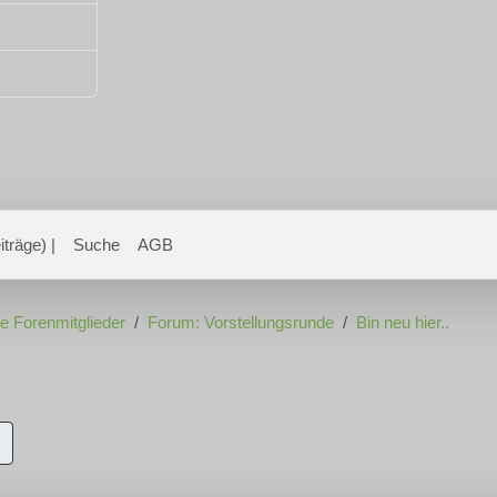
träge) |
Suche
AGB
ue Forenmitglieder
Forum: Vorstellungsrunde
Bin neu hier..