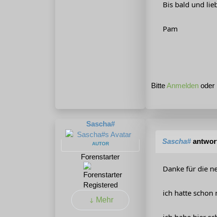
Bis bald und li
Pam
Bitte
Anmelden
oder
Sascha#
Sascha#
antwor
AUTOR
Forenstarter
Danke für die n
Registered
ich hatte schon 
Mehr
ich habe hier sc