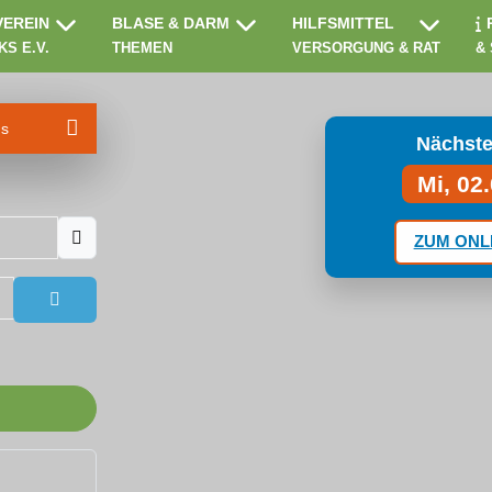
VEREIN
BLASE & DARM
HILFSMITTEL
KS E.V.
THEMEN
VERSORGUNG & RAT
&
ms
Nächste
Mi, 02
ZUM ONL
Passwort anzeigen