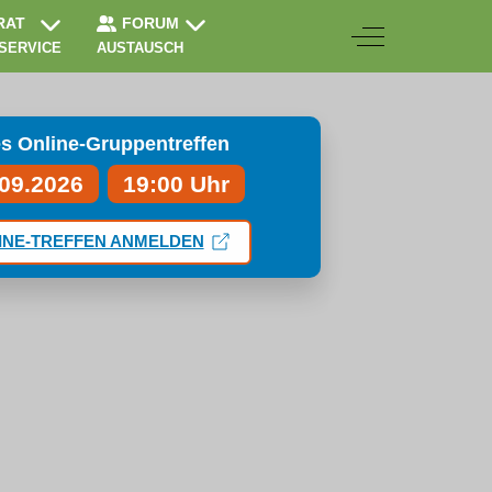
RAT
FORUM
Off-Canvas Togg
 SERVICE
AUSTAUSCH
s Online-Gruppentreffen
.09.2026
19:00 Uhr
INE-TREFFEN ANMELDEN