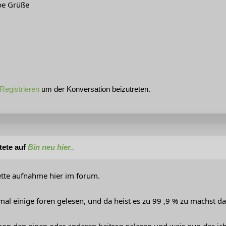
ebe Grüße
Registrieren
um der Konversation beizutreten.
tete auf
Bin neu hier..
ette aufnahme hier im forum.
mal einige foren gelesen, und da heist es zu 99 ,9 % zu machst das
hon den einen oder anderen beitrag gelesen,und weis nun das ich 