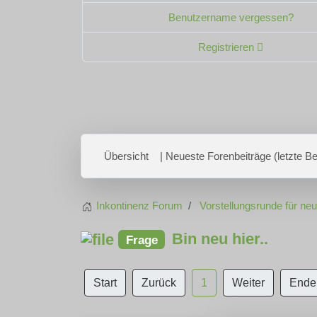
Benutzername vergessen?
Registrieren
Übersicht
| Neueste Forenbeiträge (letzte Bei
Inkontinenz Forum
Vorstellungsrunde für ne
Bin neu hier..
Frage
Start
Zurück
1
Weiter
Ende