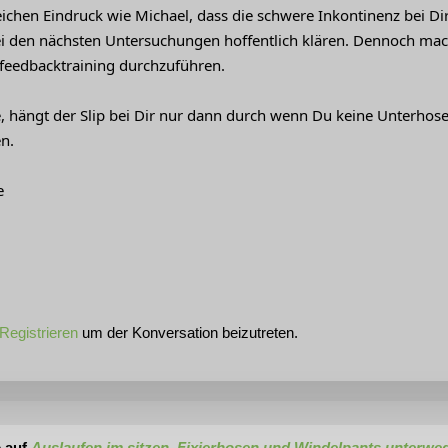
ichen Eindruck wie Michael, dass die schwere Inkontinenz bei Dir
ei den nächsten Untersuchungen hoffentlich klären. Dennoch mac
feedbacktraining durchzuführen.
e, hängt der Slip bei Dir nur dann durch wenn Du keine Unterhose
n.
e
Registrieren
um der Konversation beizutreten.
 auf
Auslaufen im sitzen, Fixierhosen und Windelpants unterwe