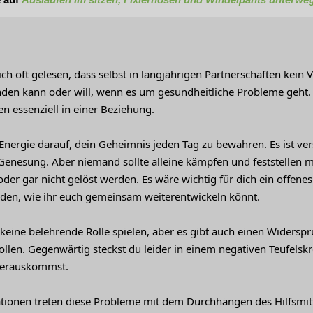
h oft gelesen, dass selbst in langjährigen Partnerschaften kein 
den kann oder will, wenn es um gesundheitliche Probleme geht. 
en essenziell in einer Beziehung.
 Energie darauf, dein Geheimnis jeden Tag zu bewahren. Es ist verst
 Genesung. Aber niemand sollte alleine kämpfen und feststellen 
der gar nicht gelöst werden. Es wäre wichtig für dich ein offene
den, wie ihr euch gemeinsam weiterentwickeln könnt.
 keine belehrende Rolle spielen, aber es gibt auch einen Widersp
llen. Gegenwärtig steckst du leider in einem negativen Teufelskre
 herauskommst.
ationen treten diese Probleme mit dem Durchhängen des Hilfsmitt