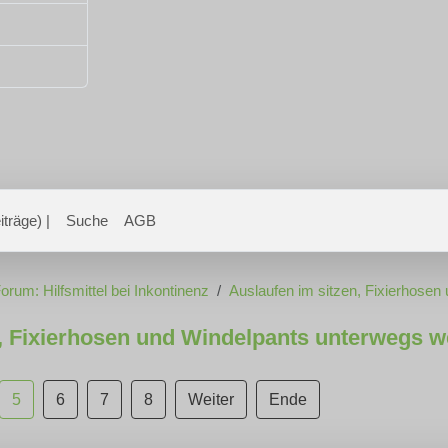
träge) |
Suche
AGB
orum: Hilfsmittel bei Inkontinenz
Auslaufen im sitzen, Fixierhose
, Fixierhosen und Windelpants unterwegs 
5
6
7
8
Weiter
Ende