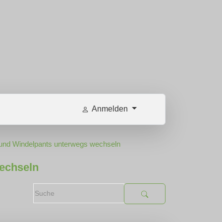
Anmelden
n und Windelpants unterwegs wechseln
wechseln