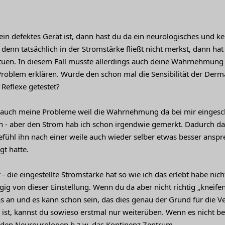
ein defektes Gerät ist, dann hast du da ein neurologisches und
denn tatsächlich in der Stromstärke fließt nicht merkst, dann hat
uen. In diesem Fall müsste allerdings auch deine Wahrnehmung 
 Problem erklären. Wurde den schon mal die Sensibilität der Der
Reflexe getestet?
o auch meine Probleme weil die Wahrnehmung da bei mir eingesch
n - aber den Strom hab ich schon irgendwie gemerkt. Dadurch das
Gefühl ihn nach einer weile auch wieder selber etwas besser ans
gt hatte.
 die eingestellte Stromstärke hat so wie ich das erlebt habe nic
ig von dieser Einstellung. Wenn du da aber nicht richtig „kneife
 an und es kann schon sein, das dies genau der Grund für die 
o ist, kannst du sowieso erstmal nur weiterüben. Wenn es nicht be
ür den Neurourologen b.z.w. das Kontinenz Zentrum.