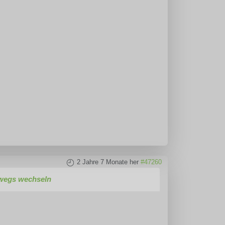
2 Jahre 7 Monate her
#47260
rwegs wechseln