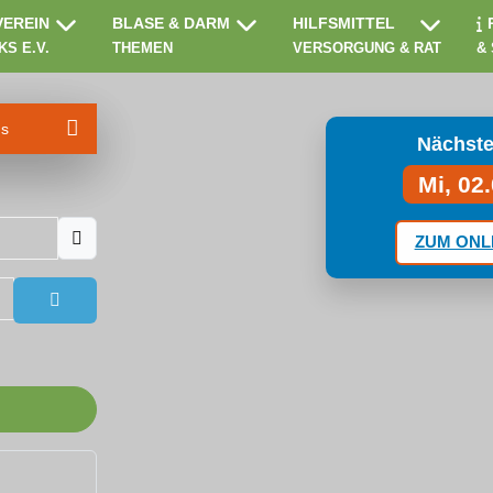
VEREIN
BLASE & DARM
HILFSMITTEL
KS E.V.
THEMEN
VERSORGUNG & RAT
&
ms
Nächste
Mi, 02
ZUM ONL
Passwort anzeigen