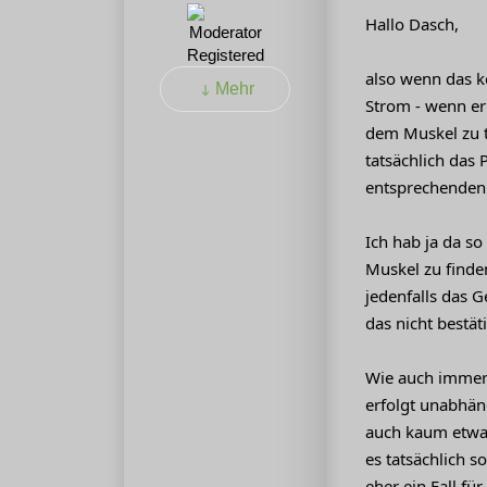
Hallo Dasch,
Registered
also wenn das k
Mehr
Strom - wenn er 
dem Muskel zu t
tatsächlich das
entsprechenden 
Ich hab ja da s
Muskel zu finde
jedenfalls das 
das nicht bestäti
Wie auch immer -
erfolgt unabhäng
auch kaum etwas
es tatsächlich s
eher ein Fall f