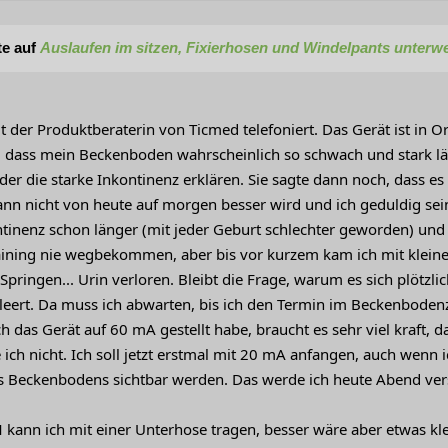
te auf
Auslaufen im sitzen, Fixierhosen und Windelpants unter
it der Produktberaterin von Ticmed telefoniert. Das Gerät ist in O
, dass mein Beckenboden wahrscheinlich so schwach und stark läd
er die starke Inkontinenz erklären. Sie sagte dann noch, dass es
n nicht von heute auf morgen besser wird und ich geduldig sei
tinenz schon länger (mit jeder Geburt schlechter geworden) und
ning nie wegbekommen, aber bis vor kurzem kam ich mit kleine
Springen... Urin verloren. Bleibt die Frage, warum es sich plötzlic
tleert. Da muss ich abwarten, bis ich den Termin im Beckenbode
h das Gerät auf 60 mA gestellt habe, braucht es sehr viel kraft, da
 ich nicht. Ich soll jetzt erstmal mit 20 mA anfangen, auch wenn 
 Beckenbodens sichtbar werden. Das werde ich heute Abend ver
M kann ich mit einer Unterhose tragen, besser wäre aber etwas kl