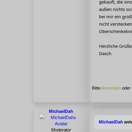
gekauft, die si
außen nichts sic
bei mir ein groß
nicht verstecken
Oberschenkelinn
Herzliche Grüße
Dasch
Bitte
Anmelden
oder
MichaelDah
MichaelDah
ant
Moderator