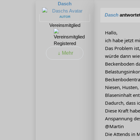
Dasch
Dasch
antworte
AUTOR
Vereinsmitglied
Hallo,
ich habe jetzt m
Registered
Das Problem ist
Mehr
würde dann wied
Beckenboden dan
Belastungsinkon
Beckenbodentrai
Niesen, Husten, 
Blaseninhalt en
Dadurch, dass ic
Diese Kraft habe
Anspannung des
@Martin
Die Attends in 