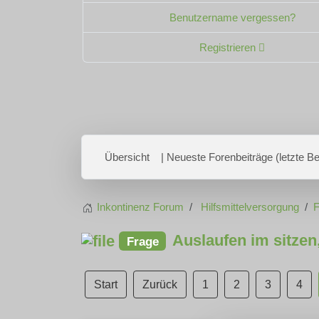
Benutzername vergessen?
Registrieren
Übersicht
| Neueste Forenbeiträge (letzte Bei
Inkontinenz Forum
Hilfsmittelversorgung
F
Auslaufen im sitzen
Frage
Start
Zurück
1
2
3
4