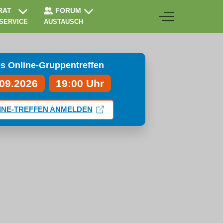
RAT
FORUM
Off-Canvas Togg
 SERVICE
AUSTAUSCH
s Online-Gruppentreffen
.09.2026
19:00 Uhr
INE-TREFFEN ANMELDEN