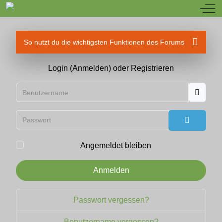
Off
So nutzt du die wichtigsten Funktionen des Forums
Login (Anmelden) oder Registrieren
Benutzername
Passwort
Passwort
Angemeldet bleiben
Anmelden
Passwort vergessen?
Benutzername vergessen?