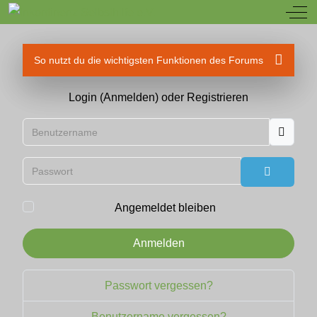
Off
So nutzt du die wichtigsten Funktionen des Forums
Login (Anmelden) oder Registrieren
Benutzername
Passwort
Passwort
Angemeldet bleiben
Anmelden
Passwort vergessen?
Benutzername vergessen?