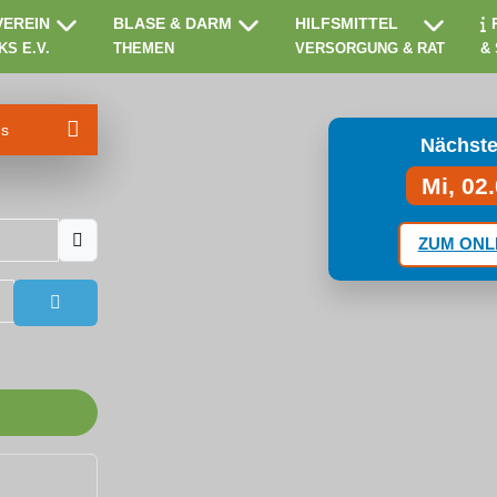
VEREIN
BLASE & DARM
HILFSMITTEL
KS E.V.
THEMEN
VERSORGUNG & RAT
&
ms
Nächste
Mi, 02
ZUM ONL
Passwort anzeigen