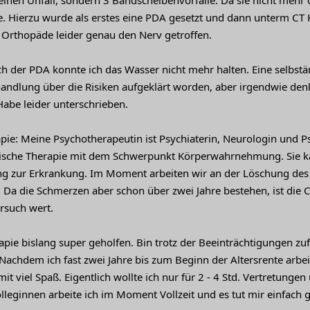
keinen Unfall, sondern 3 Bandscheibenvorfälle. Da sie nicht mehr
. Hierzu wurde als erstes eine PDA gesetzt und dann unterm CT K
 Orthopäde leider genau den Nerv getroffen.
ch der PDA konnte ich das Wasser nicht mehr halten. Eine selbst
andlung über die Risiken aufgeklärt worden, aber irgendwie denkt
Habe leider unterschrieben.
pie: Meine Psychotherapeutin ist Psychiaterin, Neurologin und Ps
ische Therapie mit dem Schwerpunkt Körperwahrnehmung. Sie ka
ung zur Erkrankung. Im Moment arbeiten wir an der Löschung de
Da die Schmerzen aber schon über zwei Jahre bestehen, ist die Ch
ersuch wert.
apie bislang super geholfen. Bin trotz der Beeinträchtigungen zu
chdem ich fast zwei Jahre bis zum Beginn der Altersrente arbei
 mit viel Spaß. Eigentlich wollte ich nur für 2 - 4 Std. Vertretun
leginnen arbeite ich im Moment Vollzeit und es tut mir einfach g