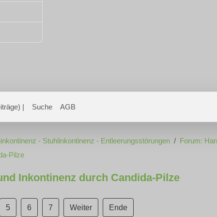
träge) |
Suche
AGB
inkontinenz - Stuhlinkontinenz - Entleerungsstörungen
Forum: Har
da-Pilze
nd Inkontinenz durch Candida-Pilze
5
6
7
Weiter
Ende