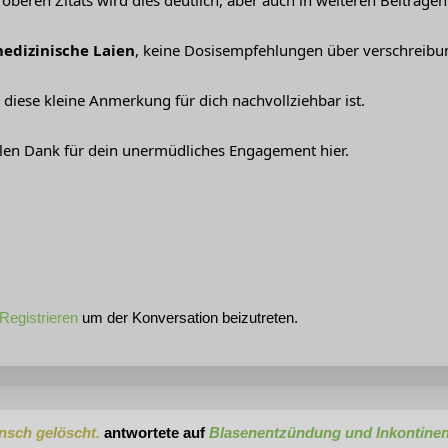
oberen Zitats wird dies deutlich, aber auch in weiteren Beiträge
edizinische Laien
, keine Dosisempfehlungen über verschreibu
 diese kleine Anmerkung für dich nachvollziehbar ist.
len Dank für dein unermüdliches Engagement hier.
Registrieren
um der Konversation beizutreten.
nsch gelöscht.
antwortete auf
Blasenentzündung und Inkontinen