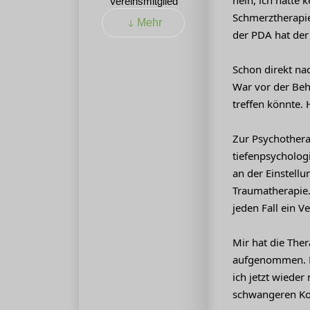
nein, ich hatte 
Vereinsmitglied
Schmerztherapie
Mehr
der PDA hat der
Schon direkt na
War vor der Beh
treffen könnte. 
Zur Psychothera
tiefenpsycholog
an der Einstell
Traumatherapie. 
jeden Fall ein V
Mir hat die Ther
aufgenommen. Na
ich jetzt wieder
schwangeren Kol