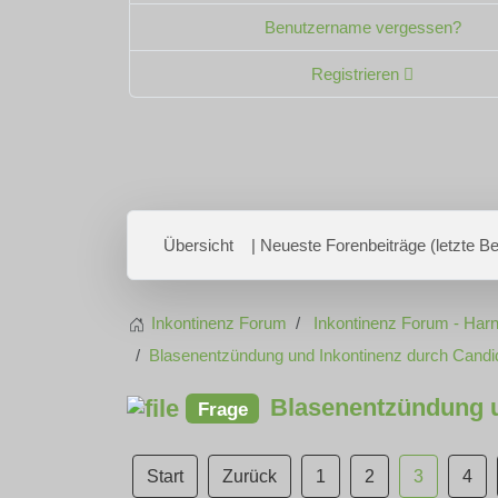
Benutzername vergessen?
Registrieren
Übersicht
| Neueste Forenbeiträge (letzte Bei
Inkontinenz Forum
Inkontinenz Forum - Harn
Blasenentzündung und Inkontinenz durch Candi
Blasenentzündung u
Frage
Start
Zurück
1
2
3
4