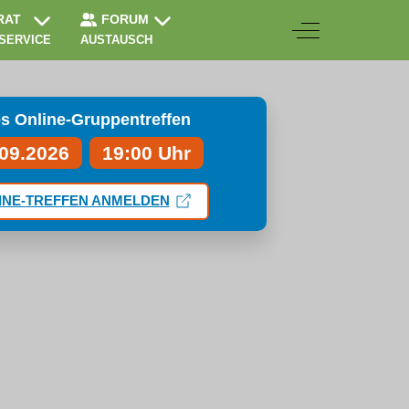
RAT
FORUM
Off-Canvas Togg
 SERVICE
AUSTAUSCH
s Online-Gruppentreffen
.09.2026
19:00 Uhr
INE-TREFFEN ANMELDEN