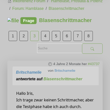
Inkontinenz Forum
Harnblase, Prostata & Potenz
Forum: Harnblase
Blasenschrittmacher
Blasenschrittmacher
Frage
1
2
3
4
5
6
7
8
4 Jahre 2 Monate her
#43737
von
Britschamelie
Britschamelie
antwortete auf
Blasenschrittmacher
Hallo Iris,
Ich trage zwar keinen Schrittmacher, aber
die Testphase habe ich auch durch.