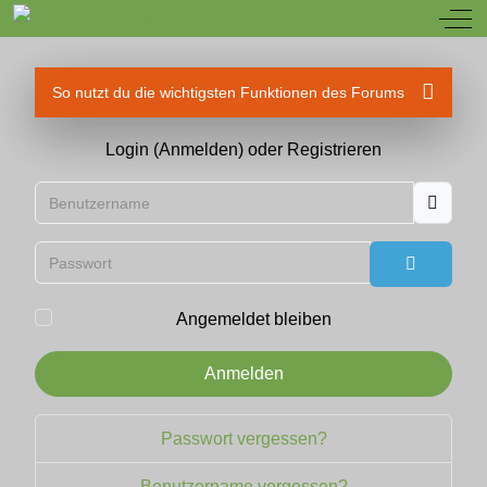
Off
So nutzt du die wichtigsten Funktionen des Forums
Login (Anmelden) oder Registrieren
Benutzername
Passwort
Passwort
Angemeldet bleiben
Anmelden
Passwort vergessen?
Benutzername vergessen?