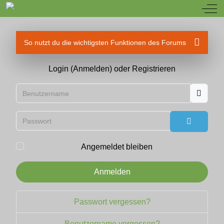
Off
So nutzt du die wichtigsten Funktionen des Forums
Login (Anmelden) oder Registrieren
Benutzername
Passwort
Passwort
Angemeldet bleiben
Anmelden
Passwort vergessen?
Benutzername vergessen?