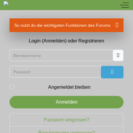
Off
So nutzt du die wichtigsten Funktionen des Forums
Login (Anmelden) oder Registrieren
Benutzername
Passwort
Passwort
Angemeldet bleiben
Anmelden
Passwort vergessen?
Benutzername vergessen?