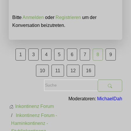
Bitte
Anmelden
oder
Registrieren
um der
Konversation beizutreten.
1
3
4
5
6
7
8
9
10
11
12
16
Moderatoren:
MichaelDah
Inkontinenz Forum
Inkontinenz Forum -
Harninkontinenz -