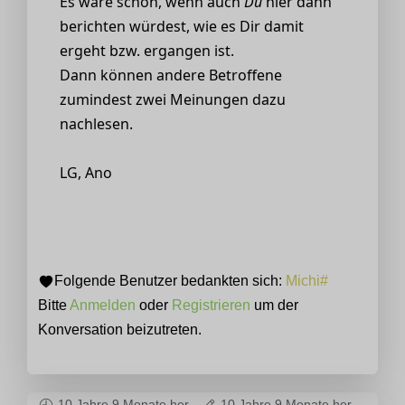
Es wäre schön, wenn auch
Du
hier dann
berichten würdest, wie es Dir damit
ergeht bzw. ergangen ist.
Dann können andere Betroffene
zumindest zwei Meinungen dazu
nachlesen.
LG, Ano
Folgende Benutzer bedankten sich:
Michi#
Bitte
Anmelden
oder
Registrieren
um der
Konversation beizutreten.
10 Jahre 9 Monate her
-
10 Jahre 9 Monate her