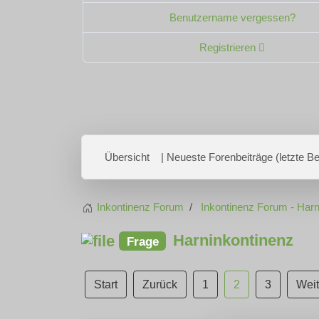
Benutzername vergessen?
Registrieren
Übersicht
| Neueste Forenbeiträge (letzte Bei
Inkontinenz Forum
Inkontinenz Forum - Harn
Harninkontinenz
Frage
Start
Zurück
1
2
3
Weit