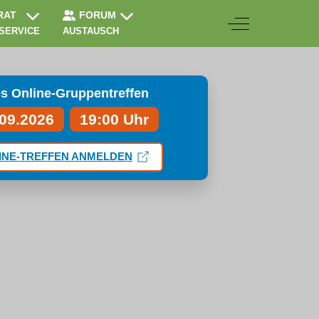
RAT
FORUM
Off-Canvas Togg
 SERVICE
AUSTAUSCH
s Online-Gruppentreffen
.09.2026
19:00 Uhr
INE-TREFFEN ANMELDEN