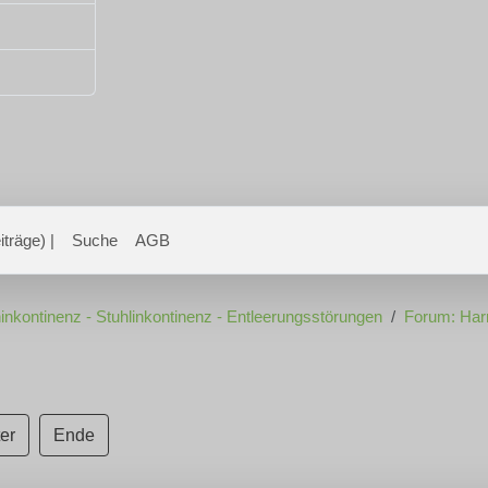
träge) |
Suche
AGB
inkontinenz - Stuhlinkontinenz - Entleerungsstörungen
Forum: Har
er
Ende