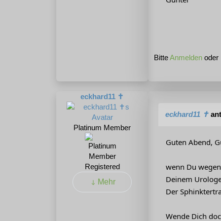
Bitte
Anmelden
oder
eckhard11 ✝
eckhard11 ✝
ant
Platinum Member
Guten Abend, Gü
wenn Du wegen d
Registered
Deinem Urologen
Mehr
Der Sphinktertra
Wende Dich doch