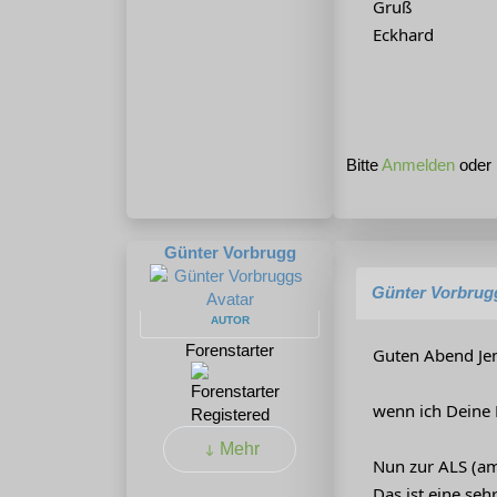
Gruß
Eckhard
Bitte
Anmelden
oder
Günter Vorbrugg
Günter Vorbrug
AUTOR
Forenstarter
Guten Abend Je
wenn ich Deine 
Registered
Mehr
Nun zur ALS (am
Das ist eine se