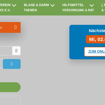
VEREIN
BLASE & DARM
HILFSMITTEL
KS E.V.
THEMEN
VERSORGUNG & RAT
&
ms
Nächste
Mi, 02
ZUM ONL
Passwort anzeigen