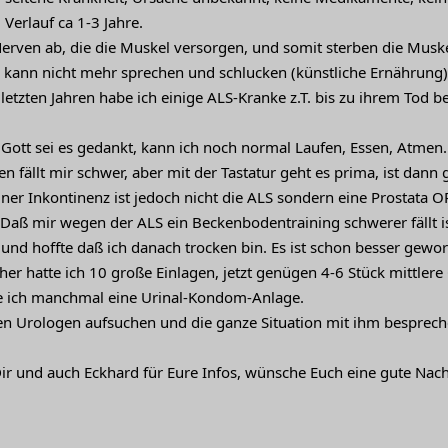
Verlauf ca 1-3 Jahre.
Nerven ab, die die Muskel versorgen, und somit sterben die Muske
kann nicht mehr sprechen und schlucken (künstliche Ernährung
 letzten Jahren habe ich einige ALS-Kranke z.T. bis zu ihrem Tod
 Gott sei es gedankt, kann ich noch normal Laufen, Essen, Atmen.
n fällt mir schwer, aber mit der Tastatur geht es prima, ist dann
ner Inkontinenz ist jedoch nicht die ALS sondern eine Prostata 
aß mir wegen der ALS ein Beckenbodentraining schwerer fällt ist m
 und hoffte daß ich danach trocken bin. Es ist schon besser gewor
her hatte ich 10 große Einlagen, jetzt genügen 4-6 Stück mittler
e ich manchmal eine Urinal-Kondom-Anlage.
n Urologen aufsuchen und die ganze Situation mit ihm bespreche
 Dir und auch Eckhard für Eure Infos, wünsche Euch eine gute Nac