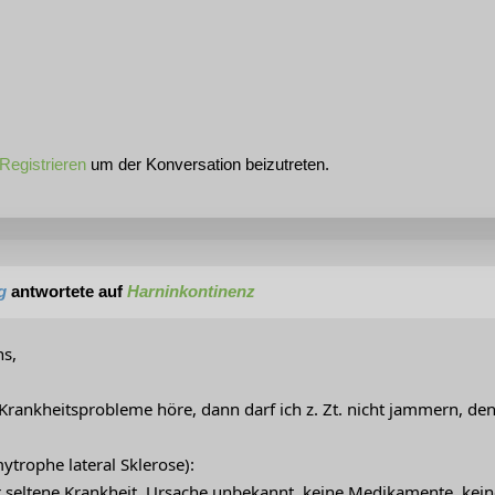
Registrieren
um der Konversation beizutreten.
g
antwortete auf
Harninkontinenz
ns,
Krankheitsprobleme höre, dann darf ich z. Zt. nicht jammern, den
ytrophe lateral Sklerose):
hr seltene Krankheit, Ursache unbekannt, keine Medikamente, kei