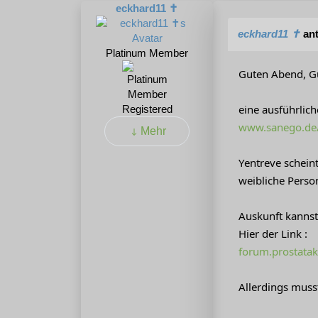
eckhard11 ✝
eckhard11 ✝
ant
Platinum Member
Guten Abend, G
eine ausführlic
Registered
www.sanego.de
Mehr
Yentreve schein
weibliche Perso
Auskunft kannst
Hier der Link :
forum.prostata
Allerdings muss